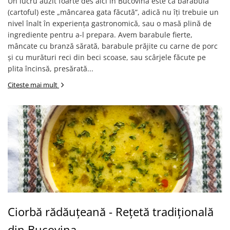
Un lucru auzit foarte des aici în Bucovina este că barabula
(cartoful) este „mâncarea gata făcută”, adică nu îți trebuie un
nivel înalt în experiența gastronomică, sau o masă plină de
ingrediente pentru a-l prepara. Avem barabule fierte,
mâncate cu branză sărată, barabule prăjite cu carne de porc
și cu murături reci din beci scoase, sau scârjele făcute pe
plita încinsă, presărată...
Citeste mai mult
Ciorbă rădăuțeană - Rețetă tradițională
din Bucovina