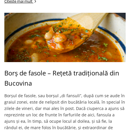
Citeste mai mult
Borș de fasole – Rețetă tradițională din
Bucovina
Borșul de fasole, sau borșul „di fansuli”, după cum se aude în
graiul zonei, este de nelipsit din bucătăria locală, în special în
zilele de vineri, dar mai ales în post. Dacă ciuperca a ajuns să
reprezinte un loc de frunte în farfuriile de aici, fansula a
ajuns și ea, în timp, să ocupe locul al doilea, și să fie, la
rândul ei, de mare folos în bucătărie, și extraordinar de