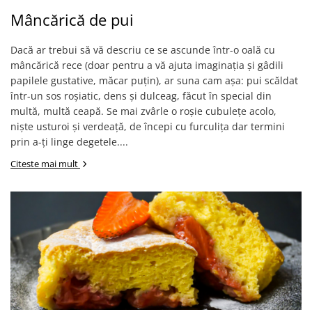
Mâncărică de pui
Dacă ar trebui să vă descriu ce se ascunde într-o oală cu
mâncărică rece (doar pentru a vă ajuta imaginația și gâdili
papilele gustative, măcar puțin), ar suna cam așa: pui scăldat
într-un sos roșiatic, dens și dulceag, făcut în special din
multă, multă ceapă. Se mai zvârle o roșie cubulețe acolo,
niște usturoi și verdeață, de începi cu furculița dar termini
prin a-ți linge degetele....
Citeste mai mult