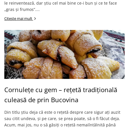
le reinventează, dar știu cel mai bine ce-i bun și ce te face
„gras și frumos”....
Citeste mai mult
Cornulețe cu gem – rețetă tradițională
culeasă de prin Bucovina
Din titlu știu deja că este o rețetă despre care sigur ați auzit
sau citit undeva, și pe care, se prea poate, să o fi făcut deja.
Acum, mai jos, nu o să găsiți o rețetă nemaiîntâlnită până