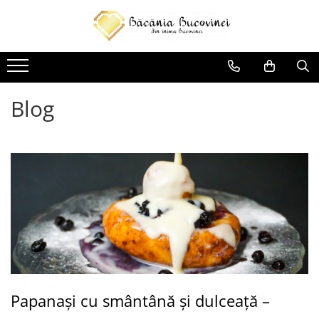
Produse
Zacusca
Desert
Blog
Muraturi si sosuri
Sirop
Papanași cu smântână și dulceață –