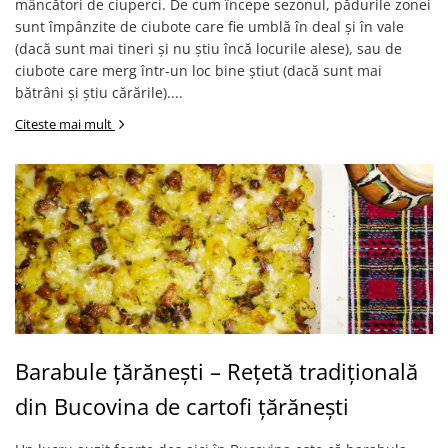
mâncători de ciuperci. De cum începe sezonul, pădurile zonei
sunt împânzite de ciubote care fie umblă în deal și în vale
(dacă sunt mai tineri și nu știu încă locurile alese), sau de
ciubote care merg într-un loc bine știut (dacă sunt mai
bătrâni și știu cărările)....
Citeste mai mult
Barabule țărănești – Rețetă tradițională
din Bucovina de cartofi țărănești