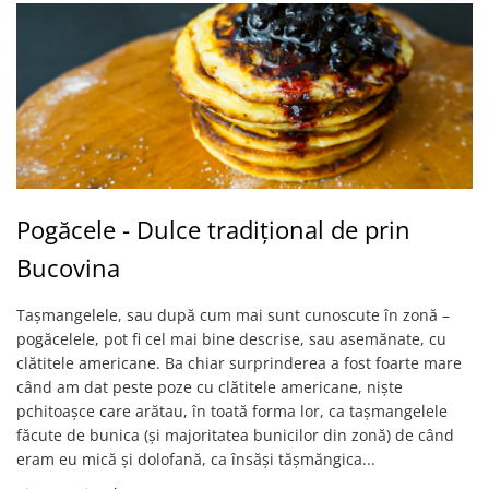
Pogăcele - Dulce tradițional de prin
Bucovina
Tașmangelele, sau după cum mai sunt cunoscute în zonă –
pogăcelele, pot fi cel mai bine descrise, sau asemănate, cu
clătitele americane. Ba chiar surprinderea a fost foarte mare
când am dat peste poze cu clătitele americane, niște
pchitoașce care arătau, în toată forma lor, ca tașmangelele
făcute de bunica (și majoritatea bunicilor din zonă) de când
eram eu mică și dolofană, ca însăși tășmăngica...