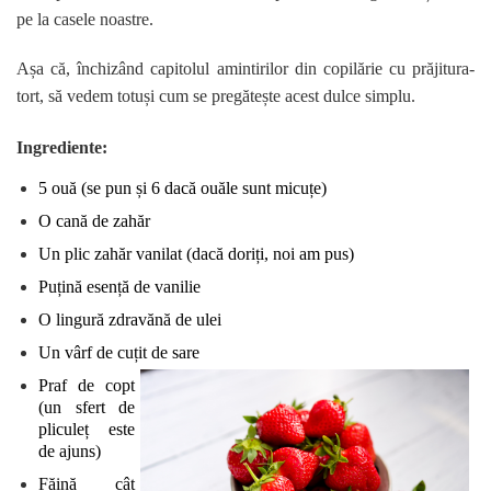
pe la casele noastre.
Așa că, închizând capitolul amintirilor din copilărie cu prăjitura-
tort, să vedem totuși cum se pregătește acest dulce simplu.
Ingrediente:
5 ouă (se pun și 6 dacă ouăle sunt micuțe)
O cană de zahăr
Un plic zahăr vanilat (dacă doriți, noi am pus)
Puțină esență de vanilie
O lingură zdravănă de ulei
Un vârf de cuțit de sare
Praf de copt
(un sfert de
pliculeț este
de ajuns)
Făină cât