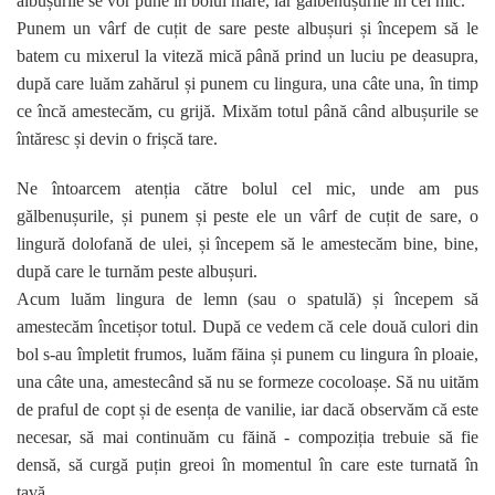
albușurile se vor pune în bolul mare, iar gălbenușurile în cel mic.
Punem un vârf de cuțit de sare peste albușuri și începem să le
batem cu mixerul la viteză mică până prind un luciu pe deasupra,
după care luăm zahărul și punem cu lingura, una câte una, în timp
ce încă amestecăm, cu grijă. Mixăm totul până când albușurile se
întăresc și devin o frișcă tare.
Ne întoarcem atenția către bolul cel mic, unde am pus
gălbenușurile, și punem și peste ele un vârf de cuțit de sare, o
lingură dolofană de ulei, și începem să le amestecăm bine, bine,
după care le turnăm peste albușuri.
Acum luăm lingura de lemn (sau o spatulă) și începem să
amestecăm încetișor totul. După ce vedem că cele două culori din
bol s-au împletit frumos, luăm făina și punem cu lingura în ploaie,
una câte una, amestecând să nu se formeze cocoloașe. Să nu uităm
de praful de copt și de esența de vanilie, iar dacă observăm că este
necesar, să mai continuăm cu făină - compoziția trebuie să fie
densă, să curgă puțin greoi în momentul în care este turnată în
tavă.