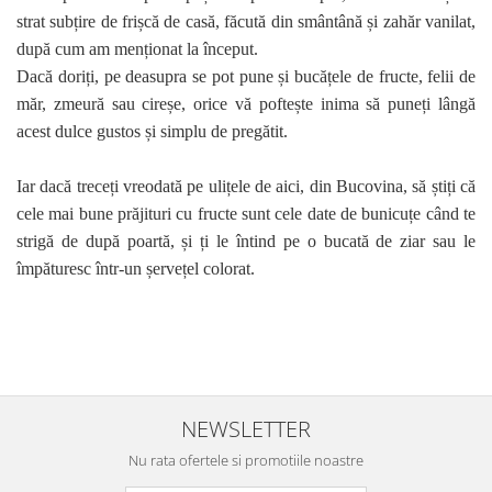
strat subțire de frișcă de casă, făcută din smântână și zahăr vanilat,
după cum am menționat la început.
Dacă doriți, pe deasupra se pot pune și bucățele de fructe, felii de
măr, zmeură sau cireșe, orice vă poftește inima să puneți lângă
acest dulce gustos și simplu de pregătit.
Iar dacă treceți vreodată pe ulițele de aici, din Bucovina, să știți că
cele mai bune prăjituri cu fructe sunt cele date de bunicuțe când te
strigă de după poartă, și ți le întind pe o bucată de ziar sau le
împăturesc într-un șervețel colorat.
NEWSLETTER
Nu rata ofertele si promotiile noastre