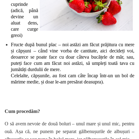
cuprinde
(adică, până
devine un
aluat dens,
care curge
greoi)
Fructe după bunul plac – noi astăzi am făcut prăjitura cu mere
și căpșuni – când vine vorba de cantitate, aici decideți voi,
deoarece se poate face cu doar câteva bucățele de măr, sau,
puteți face cum am făcut noi astăzi, să umpleți toată tava cu
jumătăți durdulii de mere.
Celelalte, căpșunile, au fost cam câte încap într-un un bol de
mărime medie, și doar le-am presărat deasupra).
Cum procedăm?
O să avem nevoie de două boluri – unul mare și unul mic, pentru
ouă. Așa că, ne punem pe separat gălbenușurile de albușuri –