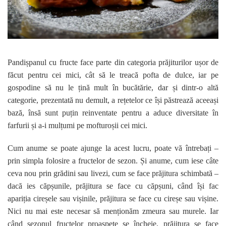
Pandișpanul cu fructe face parte din categoria prăjiturilor ușor de
făcut pentru cei mici, cât să le treacă pofta de dulce, iar pe
gospodine să nu le țină mult în bucătărie, dar și dintr-o altă
categorie, prezentată nu demult, a rețetelor ce își păstrează aceeași
bază, însă sunt puțin reinventate pentru a aduce diversitate în
farfurii și a-i mulțumi pe mofturoșii cei mici.
Cum anume se poate ajunge la acest lucru, poate vă întrebați –
prin simpla folosire a fructelor de sezon. Și anume, cum iese câte
ceva nou prin grădini sau livezi, cum se face prăjitura schimbată –
dacă ies căpșunile, prăjitura se face cu căpșuni, când își fac
apariția cireșele sau vișinile, prăjitura se face cu cireșe sau vișine.
Nici nu mai este necesar să menționăm zmeura sau murele. Iar
când sezonul fructelor proaspete se încheie, prăjitura se face