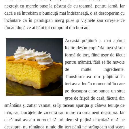
negreșit cu merele puse la păstrat de cu toamnă, pentru iarnă. Iar
dacă e să întrebăm o bunicuță mai îndrăzneață, o să descoperim cu
încântare că în pandișpan merg puse și vișinele sau cireșele ce
rămân după ce ai băut tot compotul din borcan.
Această prăjitură a mai apărut
foarte des în copilăria mea și sub
formă de tort, fiind ușor de făcut
pentru mămici, fără să fie nevoie
de multe ingrediente.
Transformarea din prăjitură în
tort avea loc în momentul în care
pe deasupra ei se punea un strat
gros de frișcă de casă, făcută din
smântână și zahăr vanilat, și își făceau apariția și câteva feliuțe de
măr, sau bucățele de zmeură sau mure ca ornament deasupra. Iar
dacă mai aveam norocul să prindem și puțină ciocolată rasă pe
deasupra, nu rămânea nimic din tort până ne strângeam toți seara