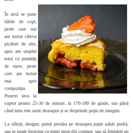
În tavă se pune
hârtie de copt,
peste care noi
am turnat câteva
picături de ulei,
apoi am umplut
totul cu jumătăți
de mere, peste
care am turnat
mai apoi
compoziția.
Punem tava la
cuptor pentru 25-30 de minute, la 170-180 de grade, sau până
când tarta este aurie deasupra și se desprinde puțin de margini.
La sfârșit, desigur, puteți presăra pe deasupra puțin zahăr pudră,
sau se poate însiropa cu puțin sirop din compot, sau să întindeți un