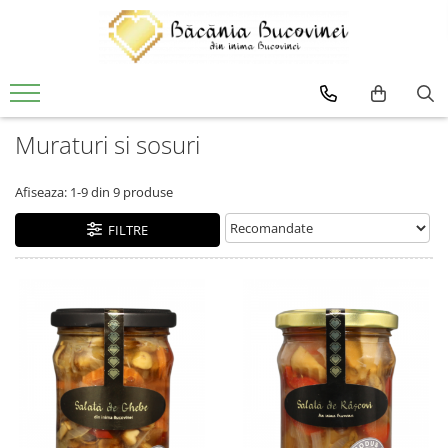
Produse
Zacusca
Muraturi si sosuri
Desert
Muraturi si sosuri
Afiseaza:
1-
9
din
9
produse
Sirop
FILTRE