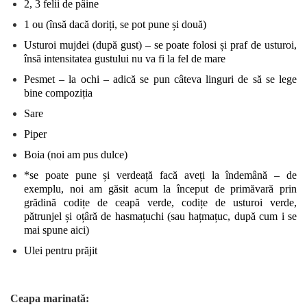
2, 3 felii de pâine
1 ou (însă dacă doriți, se pot pune și două)
Usturoi mujdei (după gust) – se poate folosi și praf de usturoi,
însă intensitatea gustului nu va fi la fel de mare
Pesmet – la ochi – adică se pun câteva linguri de să se lege
bine compoziția
Sare
Piper
Boia (noi am pus dulce)
*se poate pune și verdeață facă aveți la îndemână – de
exemplu, noi am găsit acum la început de primăvară prin
grădină codițe de ceapă verde, codițe de usturoi verde,
pătrunjel și oțâră de hasmațuchi (sau hațmațuc, după cum i se
mai spune aici)
Ulei pentru prăjit
Ceapa marinată: