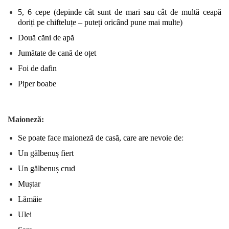
5, 6 cepe (depinde cât sunt de mari sau cât de multă ceapă
doriți pe chifteluțe – puteți oricând pune mai multe)
Două căni de apă
Jumătate de cană de oțet
Foi de dafin
Piper boabe
Maioneză:
Se poate face maioneză de casă, care are nevoie de
:
Un gălbenuș fiert
Un gălbenuș crud
Muștar
Lămâie
Ulei