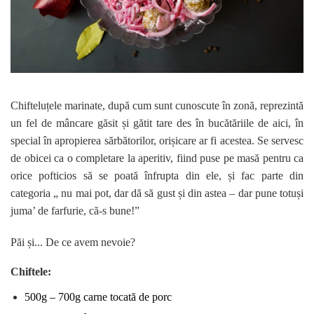
Chifteluțele marinate, după cum sunt cunoscute în zonă, reprezintă
un fel de mâncare găsit și gătit tare des în bucătăriile de aici, în
special în apropierea sărbătorilor, orișicare ar fi acestea. Se servesc
de obicei ca o completare la aperitiv, fiind puse pe masă pentru ca
orice pofticios să se poată înfrupta din ele, și fac parte din
categoria „ nu mai pot, dar dă să gust și din astea – dar pune totuși
juma’ de farfurie, că-s bune!”
Păi și... De ce avem nevoie?
Chiftele:
500g – 700g carne tocată de porc