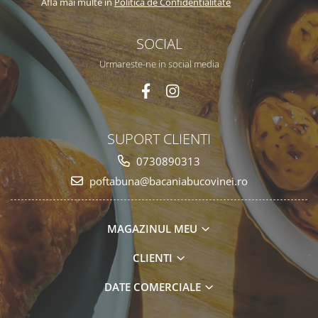
Afla mai multe in
Politica de Confidentialitate
SOCIAL
Urmareste-ne in social media
SUPORT CLIENTI
0730890313
poftabuna@bacaniabucovinei.ro
MAGAZINUL MEU
CLIENTI
DATE COMERCIALE