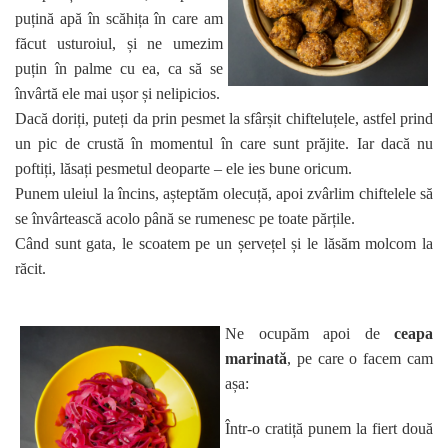
puțină apă în scăhița în care am
făcut usturoiul, și ne umezim
puțin în palme cu ea, ca să se
învârtă ele mai ușor și nelipicios.
Dacă doriți, puteți da prin pesmet la sfârșit chifteluțele, astfel prind
un pic de crustă în momentul în care sunt prăjite. Iar dacă nu
poftiți, lăsați pesmetul deoparte – ele ies bune oricum.
Punem uleiul la încins, așteptăm olecuță, apoi zvârlim chiftelele să
se învârtească acolo până se rumenesc pe toate părțile.
Când sunt gata, le scoatem pe un șervețel și le lăsăm molcom la
răcit.
Ne ocupăm apoi de
ceapa
marinată
, pe care o facem cam
așa:
Într-o cratiță punem la fiert două