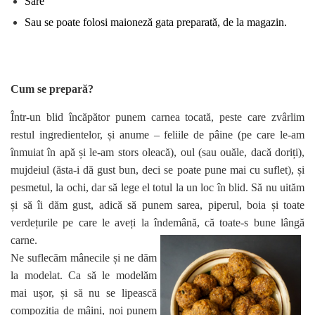
Sare
Sau se poate folosi maioneză gata preparată, de la magazin.
Cum se prepară?
Într-un blid încăpător punem carnea tocată, peste care zvârlim
restul ingredientelor, și anume – feliile de pâine (pe care le-am
înmuiat în apă și le-am stors oleacă), oul (sau ouăle, dacă doriți),
mujdeiul (ăsta-i dă gust bun, deci se poate pune mai cu suflet), și
pesmetul, la ochi, dar să lege el totul la un loc în blid. Să nu uităm
și să îi dăm gust, adică să punem sarea, piperul, boia și toate
verdețurile pe care le aveți la îndemână, că toate-s bune lângă
carne.
Ne suflecăm mânecile și ne dăm
la modelat. Ca să le modelăm
mai ușor, și să nu se lipească
compoziția de mâini, noi punem