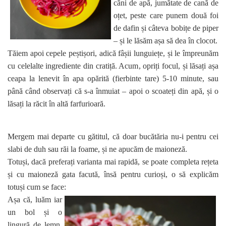
căni de apă, jumătate de cană de
oțet, peste care punem două foi
de dafin și câteva bobițe de piper
– și le lăsăm așa să dea în clocot.
Tăiem apoi cepele peștișori, adică fâșii lunguiețe, și le împreunăm
cu celelalte ingrediente din cratiță. Acum, opriți focul, și lăsați așa
ceapa la lenevit în apa opărită (fierbinte tare) 5-10 minute, sau
până când observați că s-a înmuiat – apoi o scoateți din apă, și o
lăsați la răcit în altă farfurioară.
Mergem mai departe cu gătitul, că doar bucătăria nu-i pentru cei
slabi de duh sau răi la foame, și ne apucăm de maioneză.
Totuși, dacă preferați varianta mai rapidă, se poate completa rețeta
și cu maioneză gata facută, însă pentru curioși, o să explicăm
totuși cum se face:
Așa că, luăm iar
un bol și o
lingură de lemn,