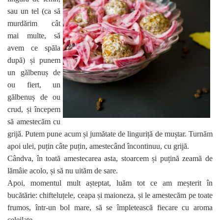
sau un tel (ca să
murdărim cât
mai multe, să
avem ce spăla
după) și punem
un gălbenuș de
ou fiert, un
gălbenuș de ou
crud, și începem
să amestecăm cu
grijă. Putem pune acum și jumătate de linguriță de muștar. Turnăm
apoi ulei, puțin câte puțin, amestecând încontinuu, cu grijă.
Cândva, în toată amestecarea asta, stoarcem și puțină zeamă de
lămâie acolo, și să nu uităm de sare.
Apoi, momentul mult așteptat, luăm tot ce am meșterit în
bucătărie: chifteluțele, ceapa și maioneza, și le amestecăm pe toate
frumos, într-un bol mare, să se împletească fiecare cu aroma
celeilate.