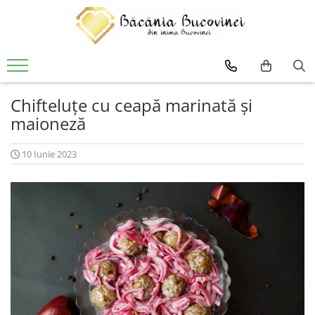
Produse
Zacusca
Desert
Chifteluțe cu ceapă marinată și
maioneză
Muraturi si sosuri
Sirop
10 Iunie 2023