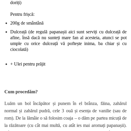
doriți)
Pentru frișcă:
200g de smântână
Dulceață (de regulă papanașii aici sunt serviți cu dulceață de
afine, însă dacă nu sunteți mare fan al acesteia, atunci se pot
umple cu orice dulceață vă poftește inima, ba chiar și cu
ciocolată)
+ Ulei pentru prăjit
Cum procedăm?
Luăm un bol încăpător și punem în el brânza, făina, zahărul
normal și zahărul pudră, cele 3 ouă și esența de vanilie (sau de
rom). De la lămâie o să folosim coaja – o dăm pe partea micuță de
la răzătoare (cu cât mai multă, cu atât ies mai aromați papanașii).