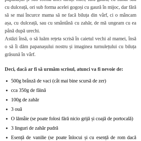
cu dulceață, ori sub forma acelei gogoși cu gaură în mijoc, dar fără
să se mai încurce mama să ne facă biluța din vârf, ci o mâncam
așa, cu dulceață, sau cu smântână cu zahăr, de mă ungeam cu ea
până după urechi.
Astăzi însă, o să luăm rețeta scrisă în caietul vechi al mamei, însă
o să îi dăm papanașului nostru și imaginea turnulețului cu biluța
grăsună în vârf.
Deci, dacă ar fi să urmăm scrisul, atunci va fi nevoie de:
500g brânză de vaci (cât mai bine scursă de zer)
cca 350g de făină
100g de zahăr
3 ouă
O lămâie (se poate folosi fără nicio grijă și coajă de portocală)
3 linguri de zahăr pudră
Esență de vanilie (se poate înlocui și cu esență de rom dacă