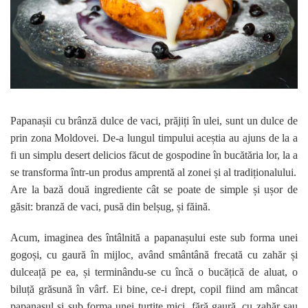
Papanașii cu brânză dulce de vaci, prăjiți în ulei, sunt un dulce de
prin zona Moldovei. De-a lungul timpului aceștia au ajuns de la a
fi un simplu desert delicios făcut de gospodine în bucătăria lor, la a
se transforma într-un produs amprentă al zonei și al tradiționalului.
Are la bază două ingrediente cât se poate de simple și ușor de
găsit: branză de vaci, pusă din belșug, și făină.
Acum, imaginea des întâlnită a papanașului este sub forma unei
gogoși, cu gaură în mijloc, având smântână frecată cu zahăr și
dulceață pe ea, și terminându-se cu încă o bucățică de aluat, o
biluță grăsună în vârf. Ei bine, ce-i drept, copil fiind am mâncat
papanașul și sub forma unei turtițe mici, fără gaură, cu zahăr sau