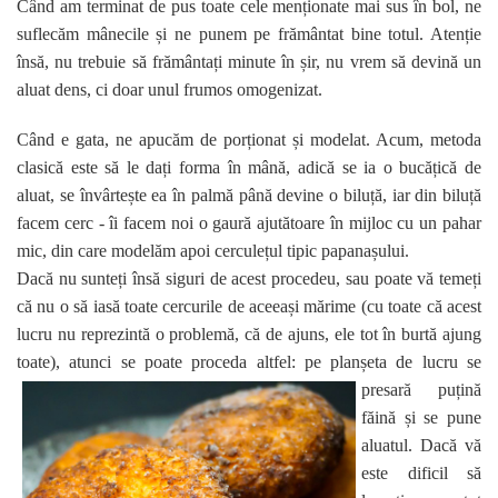
Când am terminat de pus toate cele menționate mai sus în bol, ne
suflecăm mânecile și ne punem pe frământat bine totul. Atenție
însă, nu trebuie să frământați minute în șir, nu vrem să devină un
aluat dens, ci doar unul frumos omogenizat.
Când e gata, ne apucăm de porționat și modelat. Acum, metoda
clasică este să le dați forma în mână, adică se ia o bucățică de
aluat, se învârtește ea în palmă până devine o biluță, iar din biluță
facem cerc - îi facem noi o gaură ajutătoare în mijloc cu un pahar
mic, din care modelăm apoi cerculețul tipic papanașului.
Dacă nu sunteți însă siguri de acest procedeu, sau poate vă temeți
că nu o să iasă toate cercurile de aceeași mărime (cu toate că acest
lucru nu reprezintă o problemă, că de ajuns, ele tot în burtă ajung
toate), atunci se poate proceda altfel: pe planșeta de lucru se
presară
puțină
făină și se pune
aluatul. Dacă vă
este dificil să