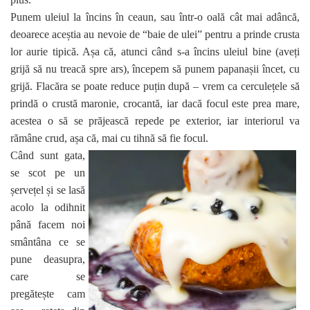
Punem uleiul la încins în ceaun, sau într-o oală cât mai adâncă,
deoarece aceștia au nevoie de “baie de ulei” pentru a prinde crusta
lor aurie tipică. Așa că, atunci când s-a încins uleiul bine (aveți
grijă să nu treacă spre ars), începem să punem papanașii încet, cu
grijă. Flacăra se poate reduce puțin după – vrem ca cerculețele să
prindă o crustă maronie, crocantă, iar dacă focul este prea mare,
acestea o să se prăjească repede pe exterior, iar interiorul va
rămâne crud, așa că, mai cu tihnă să fie focul.
Când sunt gata,
se scot pe un
șervețel și se lasă
acolo la odihnit
până facem noi
smântâna ce se
pune deasupra,
care se
pregătește cam