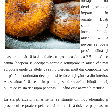
lucrați cu tot
deodată, se poate
împărți în
jumate. Luați
sucitorul și
începeți a întinde
aluatul – la
nevoie se poate
presăra făină și
deasupra – cât să iasă o foaie cu grosimea de cca 2.5 cm. Cu o
căniță începem să decupăm formele rotunjoare în aluat, cât mai
apropiate unele de altele, ca să nu pierdem mult din compozițe. Cu
un păhărel continuăm decupatul și le facem și găurica din interior.
Acest aluat însă, se ia în palme și se formează o biluță din el,
biluța ce va sta deasupra papanașului când este așezat în farfurie.
La sfarșit, aluatul rămas se ia, se strânge din nou ghemuleț și
procedeul se poate repeta, ca să ne mai iasă doi, trei papanași în
plus.