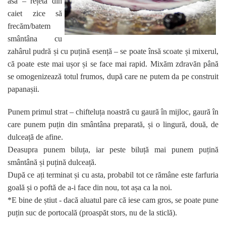
asa – rețeta din
caiet zice să
frecăm/batem
smântâna cu
zahârul pudră și cu puțină esență – se poate însă scoate și mixerul,
că poate este mai ușor și se face mai rapid. Mixăm zdravăn până
se omogenizează totul frumos, după care ne putem da pe construit
papanașii.
Punem primul strat – chifteluța noastră cu gaură în mijloc, gaură în
care punem puțin din smântâna preparată, și o lingură, două, de
dulceață de afine.
Deasupra punem biluța, iar peste biluță mai punem puțină
smântână și puțină dulceață.
După ce ați terminat și cu asta, probabil tot ce rămâne este farfuria
goală și o poftă de a-i face din nou, tot așa ca la noi.
*E bine de știut - dacă aluatul pare că iese cam gros, se poate pune
puțin suc de portocală (proaspăt stors, nu de la sticlă).