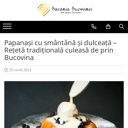
Produse
Zacusca
Desert
Papanași cu smântână și dulceață –
Rețetă tradițională culeasă de prin
Muraturi si sosuri
Bucovina
Sirop
25 Iunie 2023