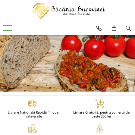
Produse
Zacusca
Desert
Muraturi si sosuri
Sirop
Livrare Națională Rapidă, în doar
Livrare Gratuită, pentru comenzi de
câteva zile
peste 250 lei