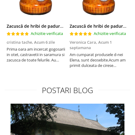
Zacuscă de hribi de padure (300 gr)
Zacuscă de hribi de padure (300 gr)
Achizitie verificata
Achizitie verificata
cristina tache,
Acum 6 zile
Veronica Cara,
Acum 1
V
saptamana
s
Prima oara am incercat gogosarii
in otet, castravetii in saramura si
Am cumparat produsele d-nei
R
zacusca de toate felurile. Au
Elena, sunt deosebite.Acum am
c
urmat salatele de ciuperci,
primit dulceata de cirese
d
dulceturile. Si asa am ajuns
amare,este delicioasa.
dependenta de Bacania
Bucovinei.
POSTARI BLOG