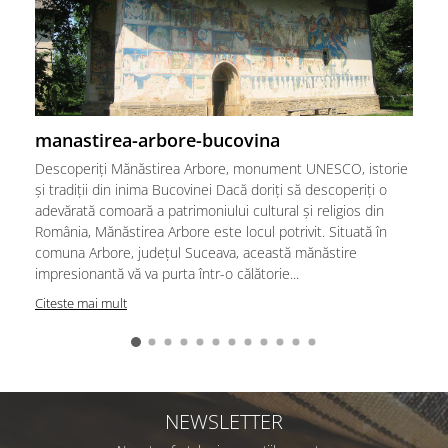
manastirea-arbore-bucovina
Descoperiți Mănăstirea Arbore, monument UNESCO, istorie
și tradiții din inima Bucovinei Dacă doriți să descoperiți o
adevărată comoară a patrimoniului cultural și religios din
România, Mănăstirea Arbore este locul potrivit. Situată în
comuna Arbore, județul Suceava, această mănăstire
impresionantă vă va purta într-o călătorie...
Citeste mai mult
NEWSLETTER