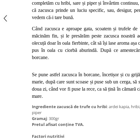
completăm cu hribi, sare și piper și învârtim continuu
că zacusca prinde un luciu specific, sau, desigur, pen
vedem că-i tare bună. 
Când zacusca e aproape gata, scoatem și trufele de u
măcinăm fin, și le presărăm peste zacusca noastră a
olecuță doar în oala fierbinte, cât să își lase aroma așa 
pus în oala cu ciorbă aburindă. După ce amestecăm
borcane. 
Se pune astfel zacusca în borcane, încetișor și cu grijă
marie, după care sunt scoase și puse sub un cerga, să s
doua zi, când vor fi puse la rece, ca să țină în cămară c
mare.
Ingrediente zacusc
ă
de trufe cu hribi
: ardei kapia, hrib
piper
Gramaj
: 300gr
Pretul afisat conține TVA.
Factori nutritivi