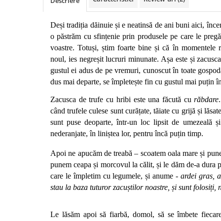
Descriere
Deși tradiția dăinuie și e neatinsă de ani buni aici, înce
o păstrăm cu sfințenie prin produsele pe care le preg
voastre. Totuși, știm foarte bine și că în momentele ra
noul, ies negreșit lucruri minunate. Așa este și zacusca
gustul ei adus de pe vremuri, cunoscut în toate gospodări
dus mai departe, se împletește fin cu gustul mai puțin întâ
Zacusca de trufe cu hribi este una făcută cu 
răbdare
când trufele culese sunt curățate, tăiate cu grijă și lăsa
sunt puse deoparte, într-un loc lipsit de umezeală și
nederanjate, în liniștea lor, pentru încă puțin timp. 
Apoi ne apucăm de treabă – scoatem oala mare și punem
punem ceapa și morcovul la călit, și le dăm de-a dura p
care le împletim cu legumele, și anume - 
ardei gras, a
stau la baza tuturor zacuștilor noastre, și sunt folosiți,
Le lăsăm apoi să fiarbă, domol, să se îmbete fiecare 