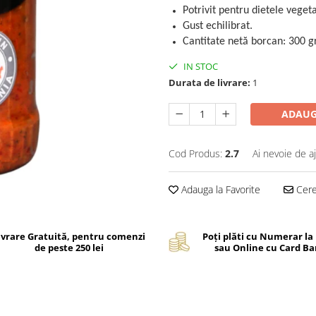
Potrivit pentru dietele veget
Gust echilibrat.
Cantitate netă borcan: 300 gr
IN STOC
Durata de livrare:
1
ADAUG
Cod Produs:
2.7
Ai nevoie de a
Adauga la Favorite
Cere 
ivrare Gratuită, pentru comenzi
Poți plăti cu Numerar la
de peste 250 lei
sau Online cu Card B