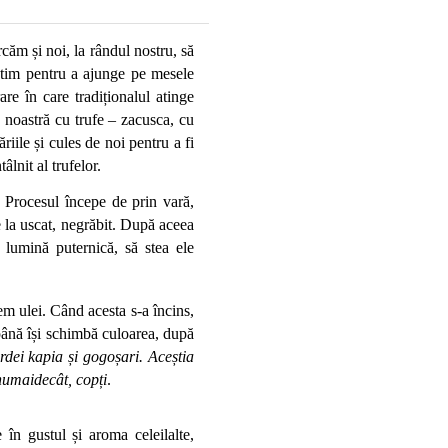
rcăm și noi, la rândul nostru, să 
ătim pentru a ajunge pe mesele 
re în care tradiționalul atinge 
 noastră cu trufe – zacusca, cu 
ile și cules de noi pentru a fi 
lnit al trufelor. 
. Procesul începe de prin vară, 
te la uscat, negrăbit. După aceea 
 lumină puternică, să stea ele 
 ulei. Când acesta s-a încins, 
ână își schimbă culoarea, după 
rdei kapia și gogoșari. Aceștia 
 numaidecât, copți
. 
în gustul și aroma celeilalte, 