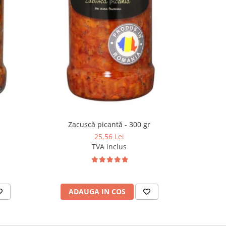
Zacuscă picantă - 300 gr
Sala
25,56 Lei
TVA inclus
ADAUGA IN COS
AD