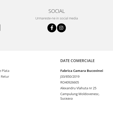
SOCIAL
Urmareste-ne in social media
DATE COMERCIALE
 Plata
Fabrica Camara Bucovinei
e Retur
J33/850/2019
RO40926605
Alexandru Vlahuta nr 25
Campulung Moldovenesc,
Suceava