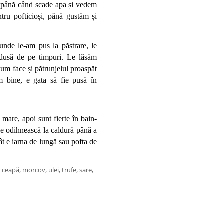
, până când scade apa și vedem 
tru pofticioși, până gustăm și 
nde le-am pus la păstrare, le 
dusă de pe timpuri. Le lăsăm 
cum face și pătrunjelul proaspăt 
 bine, e gata să fie pusă în 
 mare, apoi sunt fierte în bain-
e odihnească la caldură până a 
ât e iarna de lungă sau pofta de 
i, ceapă, morcov, ulei, trufe, sare,