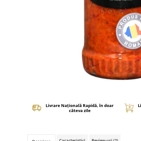
Livrare Națională Rapidă, în doar
L
câteva zile
Caracteristici
Review-uri
(2)