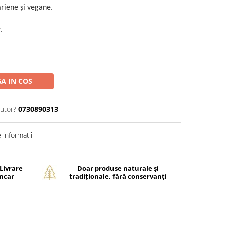
ariene și vegane.
.
A IN COS
jutor?
0730890313
informatii
 Livrare
Doar produse naturale și
ancar
tradiționale, fără conservanți