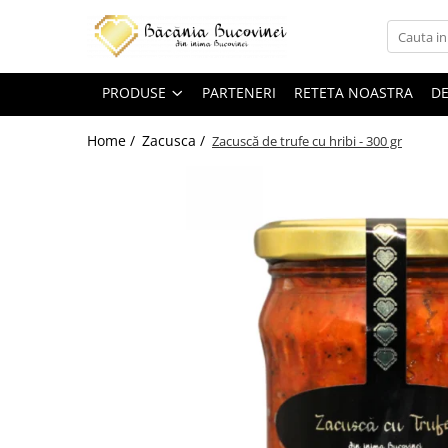
Produse
PRODUSE
PARTENERI
RETETA NOASTRA
DE
Zacusca
Desert
Home /
Zacusca /
Zacuscă de trufe cu hribi - 300 gr
Muraturi si sosuri
Sirop