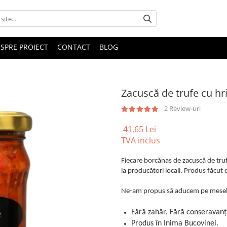
SPRE PROIECT
CONTACT
BLOG
Zacuscă de trufe cu hri
2 Review-uri
41,65 Lei
TVA inclus
Fiecare borcănaș de zacuscă de trufe
la producători locali. Produs făcut 
Ne-am propus să aducem pe mesele 
Fără zahăr, Fără conseravanți,
Produs în Inima Bucovinei.