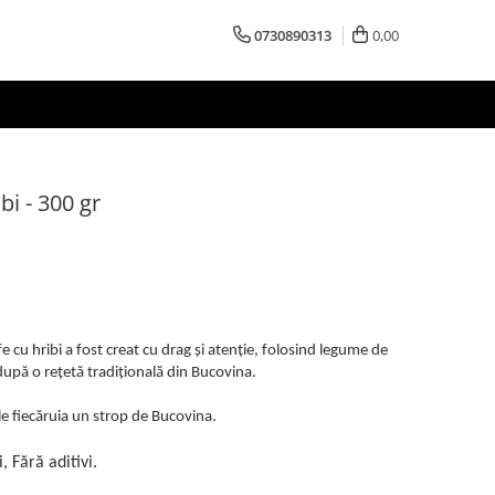
0730890313
0,00
bi - 300 gr
 cu hribi a fost creat cu drag și atenție, folosind legume de
după o rețetă tradițională din Bucovina.
fiecăruia un strop de Bucovina.
 Fără aditivi.