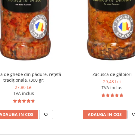
ă de ghebe din pădure, rețetă
Zacuscă de gălbiori
tradițională, (300 gr)
29,43 Lei
27,80 Lei
TVA inclus
TVA inclus
ADAUGA IN COS
ADAUGA IN COS