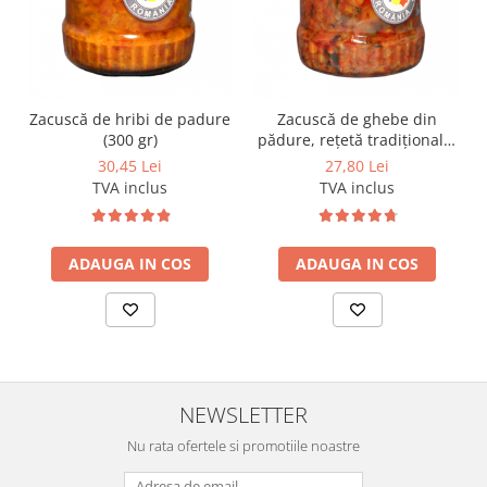
Zacuscă de hribi de padure
Zacuscă de ghebe din
(300 gr)
pădure, rețetă tradițională,
(300 gr)
30,45 Lei
27,80 Lei
TVA inclus
TVA inclus
ADAUGA IN COS
ADAUGA IN COS
NEWSLETTER
Nu rata ofertele si promotiile noastre