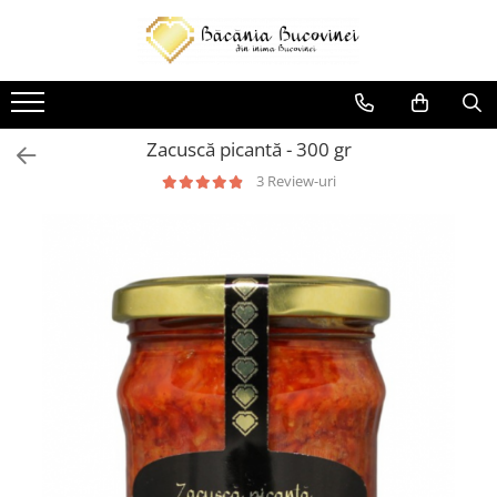
Produse
Zacusca
Zacuscă picantă - 300 gr
Desert
3 Review-uri
Muraturi si sosuri
Sirop