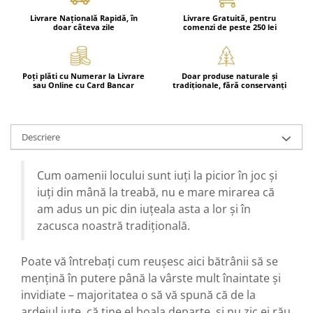
Livrare Națională Rapidă, în
Livrare Gratuită, pentru
doar câteva zile
comenzi de peste 250 lei
Poți plăti cu Numerar la Livrare
Doar produse naturale și
sau Online cu Card Bancar
tradiționale, fără conservanți
Descriere
Cum oamenii locului sunt iuți la picior în joc și
iuți din mână la treabă, nu e mare mirarea că
am adus un pic din iuțeala asta a lor și în
zacusca noastră tradițională.
Poate vă întrebați cum reușesc aici bătrânii să se
mențină în putere până la vârste mult înaintate și
invidiate – majoritatea o să vă spună că de la
ardeiul iute, că ține el boala departe, și nu zic ei rău