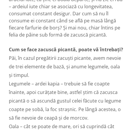
– ardeiul iute chiar se asociază cu longevitatea,
consumat constant desigur. Dar cum să nu îl
consume ei constant când se află pe masă lângă
fiecare farfurie de borș? Și mai nou, chiar întins pe
felia de pâine sub formă de zacuscă picantă.
Cum se face zacuscă picantă, poate vă întrebați?
Păi, în cazul pregătirii zacuști picante, avem nevoie
de trei elemente de bază, și anume legumele, oala
și timpul.
Legumele – ardei kapia – trebuie să fie coapte
înainte, apoi curățate bine, astfel știm că zacusca
picantă o să ascundă gustul celei făcute cu legume
coapte pe sobă, la foc strașnic. Pe lângă acestea, o
să fie nevoie de ceapă și de morcov.
Oala – cât se poate de mare, ori să cuprindă cât