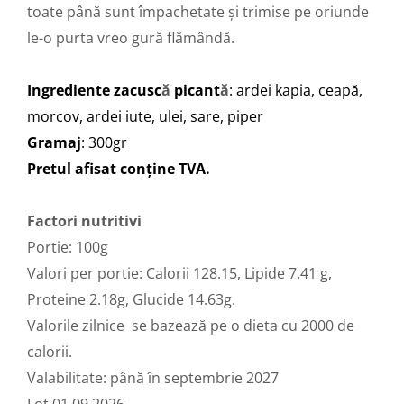
toate până sunt împachetate și trimise pe oriunde
le-o purta vreo gură flămândă.
Ingrediente zacusc
ă
picant
ă
: ardei kapia, ceapă,
morcov, ardei iute, ulei, sare, piper
Gramaj
: 300gr
Pretul afisat conține TVA.
Factori nutritivi
Portie: 100g
Valori per portie: Calorii 128.15, Lipide 7.41 g,
Proteine 2.18g, Glucide 14.63g.
Valorile zilnice se bazează pe o dieta cu 2000 de
calorii.
Valabilitate: până în septembrie 2027