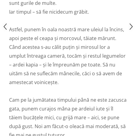
sunt gurile de multe.
Iar timpul – să fie nicidecum grăbit.
Astfel, punem în oala noastră mare uleiul la încins,
apoi peste el ceapa și morcovul, tăiate mărunt.
Când acestea s-au călit puțin și mirosul lor a
umplut întreaga cameră, tocăm și restul legumelor
– ardei kapia – și le împreunăm pe toate. Să nu
uităm să ne suflecăm mânecile, căci o să avem de
amestecat voinicește.
Cam pe la jumătatea timpului până ne este zacusca
gata, punem curajos mâna pe ardeiul iute și îl
tăiem bucățele mici, cu grijă mare – aici, se pune
după gust. Noi am făcut-o oleacă mai moderată, să
fie mai pe gustul tuturor.