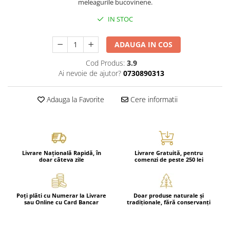
meleagurile bucovinene.
IN STOC
ADAUGA IN COS
Cod Produs:
3.9
Ai nevoie de ajutor?
0730890313
Adauga la Favorite
Cere informatii
Livrare Națională Rapidă, în
Livrare Gratuită, pentru
doar câteva zile
comenzi de peste 250 lei
Poți plăti cu Numerar la Livrare
Doar produse naturale și
sau Online cu Card Bancar
tradiționale, fără conservanți