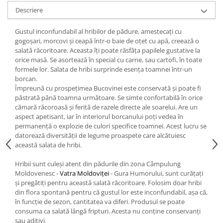
Descriere
Gustul inconfundabil al hribilor de pădure, amestecați cu
gogoșari, morcovi și ceapă într-o baie de oțet cu apă, creează o
salată răcoritoare. Aceasta îți poate răsfăța papilele gustative la
orice masă. Se asortează în special cu carne, sau cartofi, în toate
formele lor. Salata de hribi surprinde esența toamnei într-un
borcan.
Împreună cu prospețimea Bucovinei este conservată și poate fi
păstrată până toamna următoare. Se simte confortabilă în orice
cămară răcoroasă și ferită de razele directe ale soarelui. Are un
aspect apetisant, iar în interiorul borcanului poți vedea în
permanență o explozie de culori specifice toamnei. Acest lucru se
datorează diversității de legume proaspete care alcătuiesc
această salata de hribi.
Hribii sunt culeși atent din pădurile din zona Câmpulung
Moldovenesc -
Vatra Moldoviței
- Gura Humorului, sunt curățați
și pregătiți pentru această salată răcoritoare. Folosim doar hribi
din flora spontană pentru că gustul lor este inconfundabil, așa că,
în funcție de sezon, cantitatea va diferi. Produsul se poate
consuma ca salată lângă fripturi. Acesta nu conține conservanți
sau aditivi.