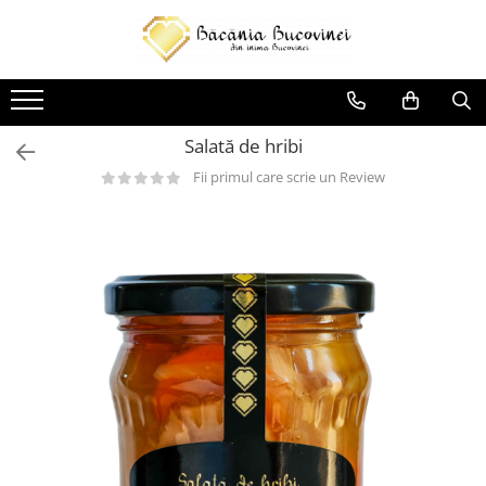
Produse
Zacusca
Salată de hribi
Desert
Fii primul care scrie un Review
Muraturi si sosuri
Sirop