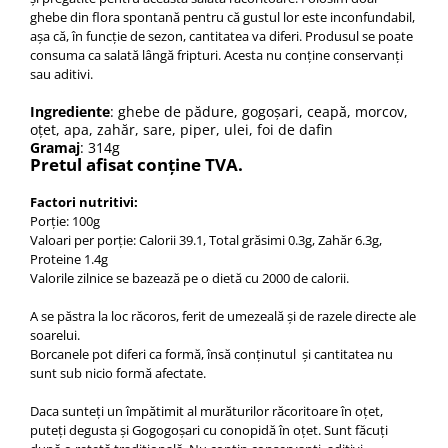
ghebe din flora spontană pentru că gustul lor este inconfundabil,
așa că, în funcție de sezon, cantitatea va diferi.
Produsul se poate
consuma ca salată lângă fripturi. Acesta nu conține conservanți
sau aditivi.
Ingrediente
: ghebe de pădure, gogoșari, ceapă, morcov,
oțet, apa, zahăr, sare, piper, ulei, foi de dafin
Gramaj
: 314g
Pretul afisat conține TVA.
Factori nutritivi:
Porție: 100g
Valoari per porție: Calorii 39.1, Total grăsimi 0.3g, Zahăr 6.3g,
Proteine 1.4g
Valorile zilnice se bazează pe o dietă cu 2000 de calorii.
A se păstra la loc răcoros, ferit de umezeală și de razele directe ale
soarelui.
Borcanele pot diferi ca formă, însă conținutul și cantitatea nu
sunt sub nicio formă afectate.
Daca sunteți un împătimit al murăturilor răcoritoare în oțet,
puteți degusta și
Gogogoșari cu conopidă în oțet
. Sunt făcuți