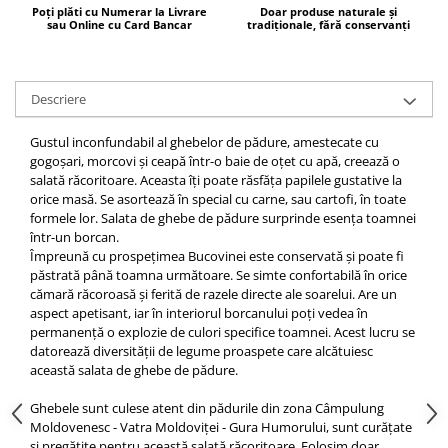
Poți plăti cu Numerar la Livrare
Doar produse naturale și
sau Online cu Card Bancar
tradiționale, fără conservanți
Descriere
Gustul inconfundabil al ghebelor de pădure, amestecate cu
gogoșari, morcovi și ceapă într-o baie de oțet cu apă, creează o
salată răcoritoare. Aceasta îți poate răsfăța papilele gustative la
orice masă. Se asortează în special cu carne, sau cartofi, în toate
formele lor.
Salata de ghebe de pădure surprinde esența toamnei
într-un borcan.
Împreună cu prospețimea Bucovinei este conservată și poate fi
păstrată până toamna următoare. Se simte confortabilă în orice
cămară răcoroasă și ferită de razele directe ale soarelui. Are un
aspect apetisant, iar în interiorul borcanului poți vedea în
permanență o explozie de culori specifice toamnei. Acest lucru se
datorează diversității de legume proaspete care alcătuiesc
această salata de ghebe de pădure.
Ghebele sunt culese atent din pădurile din zona Câmpulung
Moldovenesc -
Vatra Moldoviței
- Gura Humorului, sunt curățate
și pregătite pentru această salată răcoritoare. Folosim doar