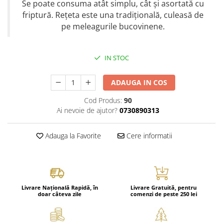
Se poate consuma atât simplu, cât și asortată cu
friptură. Rețeta este una tradițională, culeasă de
pe meleagurile bucovinene.
IN STOC
ADAUGA IN COS
Cod Produs:
90
Ai nevoie de ajutor?
0730890313
Adauga la Favorite
Cere informatii
Livrare Națională Rapidă, în
Livrare Gratuită, pentru
doar câteva zile
comenzi de peste 250 lei