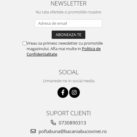
NEWSLETTER
Nu rata ofertele si promotiile noastre
Vreau sa primesc newsletter cu promotiile
magazinului. Afla mai multe in
Politica de
Confidentialitate
SOCIAL
Urmareste-ne in social media
SUPORT CLIENTI
0730890313
poftabuna@bacaniabucovinei.ro