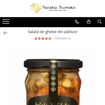
Produse
Zacusca
Salată de ghebe din pădure
Desert
4 Review-uri
Muraturi si sosuri
Sirop