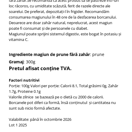
fără zahăr.
Se recomandă ca acest produs să se păstreze într-un
loc răcoros, cu umiditate scăzută, ferit de razele directe ale
soarelui. De preferat, depozitați-l în frigider. Recomandăm
consumarea magiunului în 48 ore de la desfacerea borcanului.
Deoarece are doar zahăr natural, neprelucrat, acest magiun
poate fi consumat și de persoanele cu diabet.
Magiunul poate sprijini sistemul digestiv, este bogat în potasiu și
vitamina C.
Ingrediente magiun de prune fără zahăr
: prune
Gramaj
: 300g
Pretul afisat conține TVA.
Factori nutritivi
Porție: 100g Valori per porție: Calorii 8.1, Total grăsimi 0g,
Zahăr
1.7g, Proteine 0.1g
Valorile zilnice se bazează pe o dietă cu 2000 de calorii.
Borcanele pot diferi ca formă, însă conținutul și cantitatea nu
sunt sub nicio formă afectate.
Valabilitate: până în octombrie 2026
Lot 1 2025