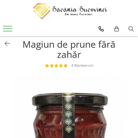
Produse
Zacusca
Magiun de prune fără
Desert
zahăr
Muraturi si sosuri
Sirop
4 Review-uri