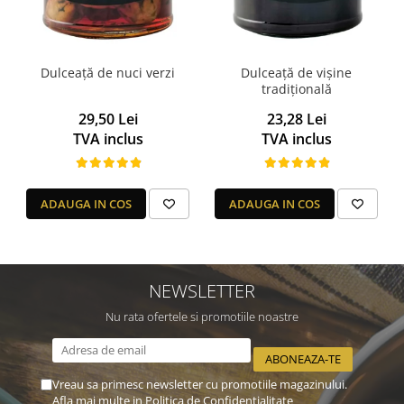
Dulceață de nuci verzi
Dulceață de vișine
tradițională
29,50 Lei
23,28 Lei
TVA inclus
TVA inclus
ADAUGA IN COS
ADAUGA IN COS
NEWSLETTER
Nu rata ofertele si promotiile noastre
Vreau sa primesc newsletter cu promotiile magazinului.
Afla mai multe in
Politica de Confidentialitate