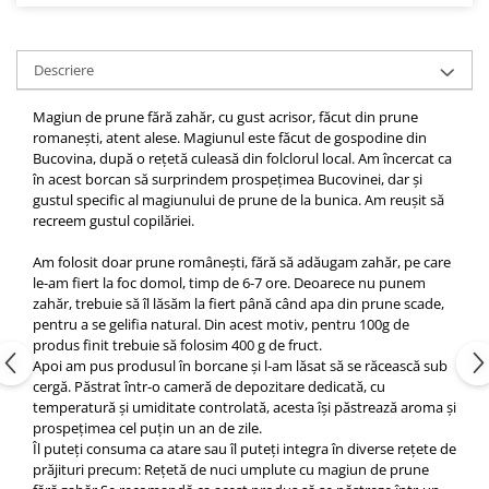
Descriere
Magiun de prune fără zahăr, cu gust acrisor, făcut din prune
romanești, atent alese. Magiunul este făcut de gospodine din
Bucovina, după o rețetă culeasă din folclorul local. Am încercat ca
în acest borcan să surprindem prospețimea Bucovinei, dar și
gustul specific al magiunului de prune de la bunica. Am reușit să
recreem gustul copilăriei.
Am folosit doar prune românești, fără să adăugam zahăr, pe care
le-am fiert la foc domol, timp de 6-7 ore. Deoarece nu punem
zahăr, trebuie să îl lăsăm la fiert până când apa din prune scade,
pentru a se gelifia natural. Din acest motiv, pentru 100g de
produs finit trebuie să folosim 400 g de fruct.
Apoi am pus produsul în borcane și l-am lăsat să se răcească sub
cergă. Păstrat într-o cameră de depozitare dedicată, cu
temperatură și umiditate controlată, acesta își păstrează aroma și
prospețimea cel puțin un an de zile.
Îl puteți consuma ca atare sau îl puteți integra în diverse rețete de
prăjituri precum:
Rețetă de nuci umplute cu magiun de prune