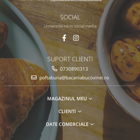
SOCIAL
Urmareste-ne in social media
SUPORT CLIENTI
0730890313
poftabuna@bacaniabucovinei.ro
MAGAZINUL MEU
CLIENTI
DATE COMERCIALE