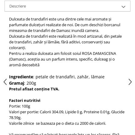
Descriere
Dulceata de trandafiri este una dintre cele mai aromate și
parfumate dulcețuri realizate de noi. De cum deschizi borcanul
mireasma de trandafiri de Damasc inundă camera.
Dulceata de trandafiri este realizată în mod artizanal, din petale
de trandafiri, zahăr și lămâie, fără aditivi, conservanți sau
coloranți.
Pentru a realiza dulceata am folosit soiul ROSA DAMASCENA
(Damasc), aceștia au un parfum intens, specific, dulceag și o
aromă deosebită
Ingrediente
: petale de trandafiri, zahăr, lămaie
Gramaj
: 200g
Pretul afisat conține TVA.
Factori nutritivi
Portie: 100g
Valori per portie: Calorii
304.09
, Lipide 0 g, Proteine 0.01g, Glucide
78.59g.
Valorile zilnice se bazeaza pe o dieta cu 2000 de calorii.
Vă recomandăm să păstrați borcanele într-un loc răcoros, fără