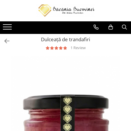
Produse
Zacusca
Dulceață de trandafiri
Desert
1 Review
Muraturi si sosuri
Sirop