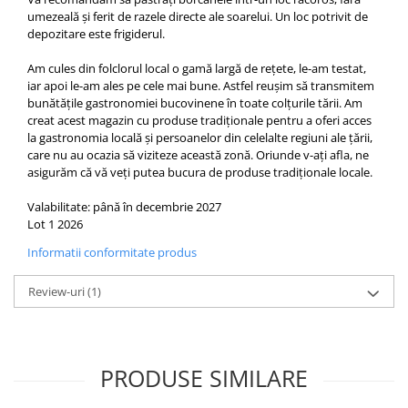
umezeală și ferit de razele directe ale soarelui. Un loc potrivit de
depozitare este frigiderul.
Am cules din folclorul local o gamă largă de rețete, le-am testat,
iar apoi le-am ales pe cele mai bune. Astfel reușim să transmitem
bunătățile gastronomiei bucovinene în toate colțurile tării. Am
creat acest
magazin cu produse tradiționale
pentru a oferi acces
la gastronomia locală și persoanelor din celelalte regiuni ale țării,
care nu au ocazia să viziteze această zonă. Oriunde v-ați afla, ne
asigurăm că vă veți putea bucura de produse tradiționale locale.
Valabilitate: până în decembrie 2027
Lot 1 2026
Informatii conformitate produs
Review-uri
(1)
PRODUSE SIMILARE