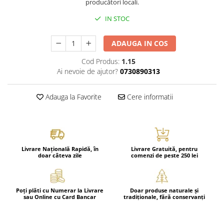
producători locali.
IN STOC
ADAUGA IN COS
Cod Produs:
1.15
Ai nevoie de ajutor?
0730890313
Adauga la Favorite
Cere informatii
Livrare Națională Rapidă, în
Livrare Gratuită, pentru
doar câteva zile
comenzi de peste 250 lei
Poți plăti cu Numerar la Livrare
Doar produse naturale și
sau Online cu Card Bancar
tradiționale, fără conservanți