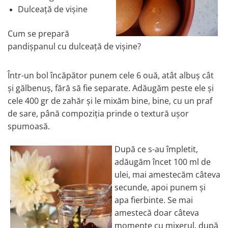
Dulceață de vișine
Cum se prepară
pandișpanul cu dulceață de vișine?
Într-un bol încăpător punem cele 6 ouă, atât albuș cât
și gălbenuș, fără să fie separate. Adăugăm peste ele și
cele 400 gr de zahăr și le mixăm bine, bine, cu un praf
de sare, până compoziția prinde o textură ușor
spumoasă.
După ce s-au împletit,
adăugăm încet 100 ml de
ulei, mai amestecăm câteva
secunde, apoi punem și
apa fierbinte. Se mai
amestecă doar câteva
momente cu mixerul, după