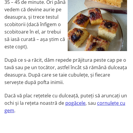
35 – 45 de minute. Ori până
vedem că devine aurie pe
deasupra, și trece testul
scobitorii (dacă înfigem o
scobitoare în el, ar trebui
să iasă curată – așa știm că
este copt).
După ce s-a răcit, dăm repede prăjitura peste cap pe o
tavă sau pe un tocător, astfel încât să rămână dulceața
deasupra. După care se taie cubulețe, și fiecare
servește după pofta inimii.
Dacă vă plac rețetele cu dulceață, puteți să aruncați un
ochi și la rețeta noastră de
pogăcele
, sau
cornulețe cu
gem
.