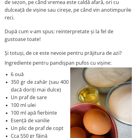
de sezon, pe când vremea este caldă afară, ori cu
dulceață de vișine sau cireșe, pe când vin anotimpurile
reci.
După cum v-am spus: reinterpretate și la fel de
gustoase toate!
Și totuși, de ce este nevoie pentru prăjitura de azi?
Ingrediente pentru pandișpan pufos cu vișine:
6 ouă
350 gr de zahăr (sau 400
dacă doriți mai dulce)
Un praf de sare
100 ml ulei
100 ml apă fierbinte
Esență de vanilie
Un plic de praf de copt
Cca 550 gr făină