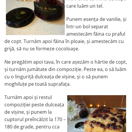
care luăm un tel.
Punem esența de vanilie, și
într-un bol separat
amestecăm făina cu praful
de copt. Turnăm apoi făina în ploaie, și amestecăm cu
grijă, să nu se formeze cocoloașe.
Ne pregătim apoi tava, în care așezăm o hărtie de copt,
și turnăm jumătate din compoziție. Peste ea, o să luăm
cu o linguriță dulceața de vișine, și o să punem
moghiluțe pe toată suprafața.
Turnăm apoi și restul
compoziției peste dulceața
de vișine, și punem la
cuptorul preîncălzit la 170 –
180 de grade, pentru cca