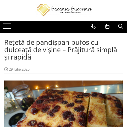
Produse
Zacusca
Desert
Rețetă de pandișpan pufos cu
dulceață de vișine – Prăjitură simplă
Muraturi si sosuri
și rapidă
Sirop
29 Iulie 2025