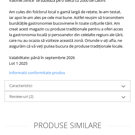
Valorile zilnice se bazează pe o dieta cu 2000 de calorii.
Am cules din folclorul local o gamă largă de rețete, le-am testat,
iar apoi le-am ales pe cele mai bune. Astfel reușim să transmitem
bunătățile gastronomiei bucovinene în toate colțurile tării. Am
creat acest
magazin cu produse tradiționale
pentru a oferi acces
la gastronomia locală și persoanelor din celelalte regiuni ale țării,
care nu au ocazia să viziteze această zonă. Oriunde v-ați afla, ne
asigurăm că vă veți putea bucura de produse tradiționale locale.
Valabilitate: până în septembrie 2026
Lot 1 2025
Informatii conformitate produs
Caracteristici
Review-uri
(2)
PRODUSE SIMILARE