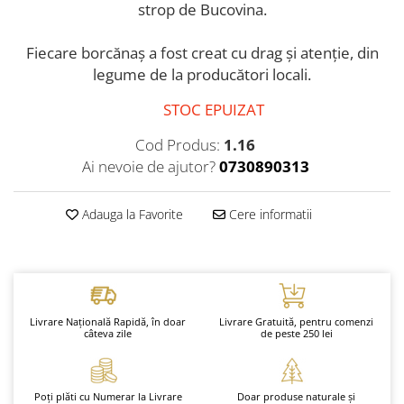
strop de Bucovina.
Fiecare borcănaș a fost creat cu drag și atenție, din
legume de la producători locali.
STOC EPUIZAT
Cod Produs:
1.16
Ai nevoie de ajutor?
0730890313
Adauga la Favorite
Cere informatii
Livrare Națională Rapidă, în doar
Livrare Gratuită, pentru comenzi
câteva zile
de peste 250 lei
Poți plăti cu Numerar la Livrare
Doar produse naturale și