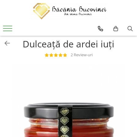
Produse
Zacusca
Dulceață de ardei iuți
Desert
Muraturi si sosuri
2 Review-uri
Sirop