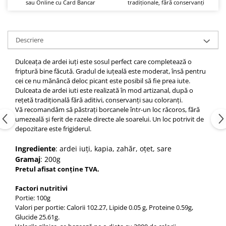
sau Online cu Card Bancar
tradiționale, fără conservanți
Descriere
Dulceața de ardei iuți este sosul perfect care completează o
friptură bine făcută. Gradul de iuțeală este moderat, însă pentru
cei ce nu mănâncă deloc picant este posibil să fie prea iute.
Dulceata de ardei iuti este realizată în mod artizanal, după o
rețetă tradițională fără aditivi, conservanți sau coloranți.
Vă recomandăm să păstrați borcanele într-un loc răcoros, fără
umezeală și ferit de razele directe ale soarelui. Un loc potrivit de
depozitare este frigiderul.
Ingrediente
: ardei iuți, kapia, zahăr, oțet, sare
Gramaj
: 200g
Pretul afisat conține TVA.
Factori nutritivi
Portie: 100g
Valori per portie: Calorii
102.27
, Lipide 0.05 g, Proteine 0.59g,
Glucide 25.61g.