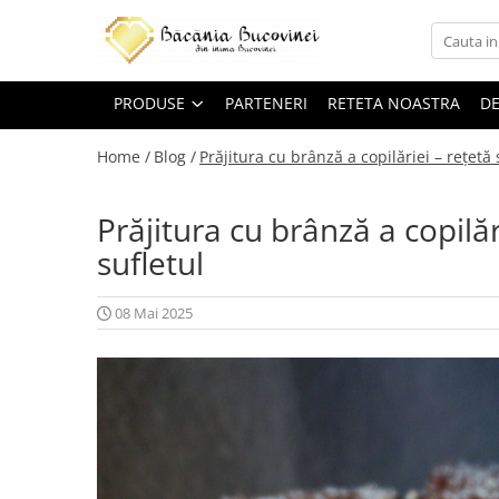
Produse
PRODUSE
PARTENERI
RETETA NOASTRA
DE
Zacusca
Desert
Home /
Blog /
Prăjitura cu brânză a copilăriei – rețetă
Muraturi si sosuri
Prăjitura cu brânză a copilăr
Sirop
sufletul
08 Mai 2025