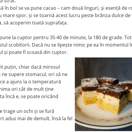
l strat.
ă în bol se va pune cacao – cam două linguri, și esență de 
 mare spor, și se toarnă acest lucru peste brânza dulce de 
jă, să acoperim toată suprafața.
une la cuptor pentru 35-40 de minute, la 180 de grade. Tot
stul scobitorii. Dacă nu se lipește nimic pe ea în momentul î
ul și poate fi scoasă din cuptor.
it puțin, chiar dacă mirosul
ă ne supere stomacul, ori să ne
ce a ajuns la o temperatură
nima ori cât de mult ține
fta încă e, se poate oricând
 trage un ochi și se fură
t adus mai de demult, însă la fel