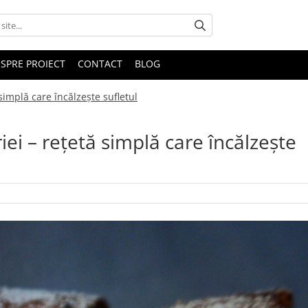
SPRE PROIECT
CONTACT
BLOG
 simplă care încălzește sufletul
iei – rețetă simplă care încălzește