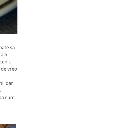
poate să
tă în
tenii.
i de vreo
ni, dar
.
upă cum