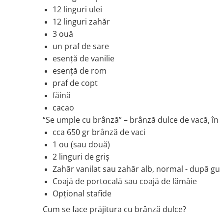
12 linguri ulei
12 linguri zahăr
3 ouă
un praf de sare
esență de vanilie
esență de rom
praf de copt
făină
cacao
“Se umple cu brânză” – brânză dulce de vacă, în
cca 650 gr brânză de vaci
1 ou (sau două)
2 linguri de griș
Zahăr vanilat sau zahăr alb, normal - după gu
Coajă de portocală sau coajă de lămâie
Opțional stafide
Cum se face prăjitura cu brânză dulce?