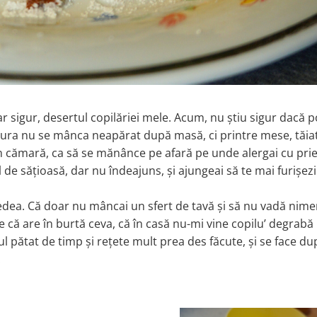
ar sigur, desertul copilăriei mele. Acum, nu știu sigur dacă 
jitura nu se mânca neapărat după masă, ci printre mese, tăia
n cămară, ca să se mănânce pe afară pe unde alergai cu prie
de sățioasă, dar nu îndeajuns, și ajungeai să te mai furișez
vedea. Că doar nu mâncai un sfert de tavă și să nu vadă nime
 că are în burtă ceva, că în casă nu-mi vine copilu
’
degrabă 
ul pătat de timp și rețete mult prea des făcute, și se face d
.