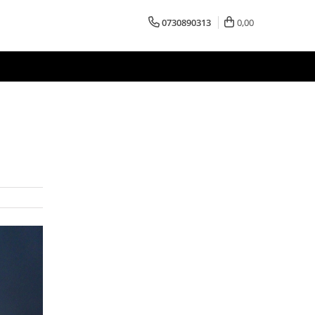
0730890313
0,00