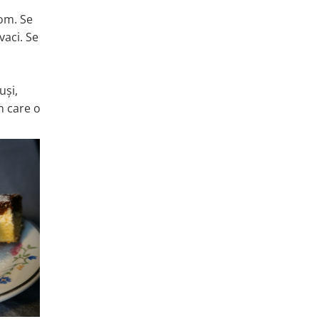
rom. Se
vaci. Se
uși,
n care o