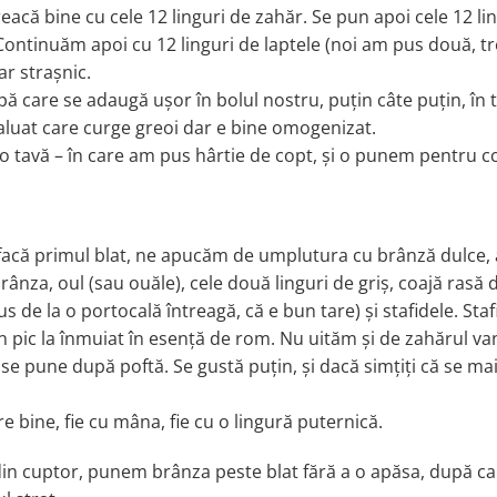
reacă bine cu cele 12 linguri de zahăr. Se pun apoi cele 12 li
 Continuăm apoi cu 12 linguri de laptele (noi am pus două, tr
iar strașnic.
ă care se adaugă ușor în bolul nostru, puțin câte puțin, în 
luat care curge greoi dar e bine omogenizat.
o tavă – în care am pus hârtie de copt, și o punem pentru c
facă primul blat, ne apucăm de umplutura cu brânză dulce, 
ânza, oul (sau ouăle), cele două linguri de griș, coajă rasă 
s de la o portocală întreagă, că e bun tare) și stafidele. Staf
un pic la înmuiat în esență de rom. Nu uităm și de zahărul van
i se pune după poftă. Se gustă puțin, și dacă simțiți că se ma
 bine, fie cu mâna, fie cu o lingură puternică.
in cuptor, punem brânza peste blat fără a o apăsa, după ca