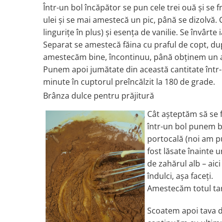
Într-un bol încăpător se pun cele trei ouă și se f
ulei și se mai amestecă un pic, până se dizolvă.
lingurițe în plus) și esența de vanilie. Se învârte 
Separat se amestecă făina cu praful de copt, dup
amestecăm bine, încontinuu, până obținem un a
Punem apoi jumătate din această cantitate într-
minute în cuptorul preîncălzit la 180 de grade.
Brânza dulce pentru prăjitură
Cât așteptăm să se 
într-un bol punem br
portocală (noi am pu
fost lăsate înainte 
de zahărul alb – aic
îndulci, așa faceți.
Amestecăm totul tare
Scoatem apoi tava d