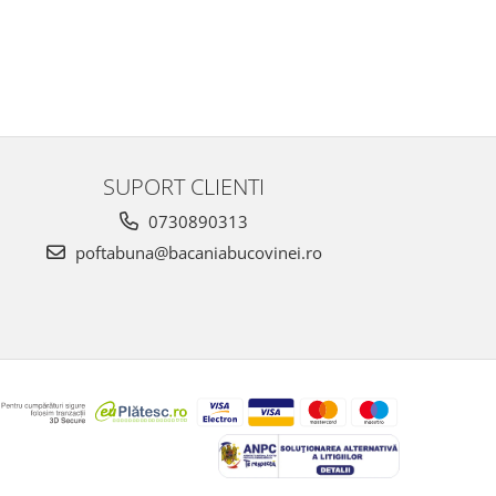
SUPORT CLIENTI
0730890313
poftabuna@bacaniabucovinei.ro