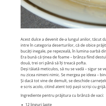
Acest dulce a devenit de-a lungul anilor, tăcut d
intre în categoria deserturilor, că de obice pră
bucăți inegale, pe repezeală, în lumina oarbă di
Era bună că ținea de foame – brânza fiind destul 
două, trei ori până să îți treacă pofta.
Deși tăiată meticulos, să nu se vadă – sigur se 
nu zicea nimeni nimic. Se mergea pe ideea – bine
Și dacă tot vine de demult, se deschide carnețel
e scris acolo
, citind atent
toți pașii scriși cu grijă
Ingrediente pentru prăjitura cu brânză de vaci:
12 linguri lapte