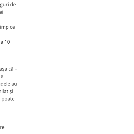
nguri de
ei
timp ce
ca 10
așa că –
de
idele au
ilat și
i poate
re