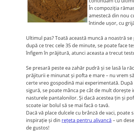
continuăm cu ultimu
În compoziția rămas
amestecă din nou cu
întinde ușor, cu gri
Ultimul pas? Toată această muncă a noastră se p
după ce trec cele 35 de minute, se poate face te
înfigem în prăjitură, atunci aceasta a trecut test
Se presară peste ea zahăr pudră și se lasă la răc
prăjiturii e minunat și pofta e mare – nu vrem s
certe vreo gospodină mai experimentată. După 
sigură, se poate mânca pe cât de mult dorește i
nasturele pantalonilor. Și dacă acestea țin și po
scoate iar bolul să se mai facă o tavă.
Dacă vă place dulcele cu brânză de vaci, poate se
inspirație și din
rețeta pentru alivancă
– un deser
de gustos!