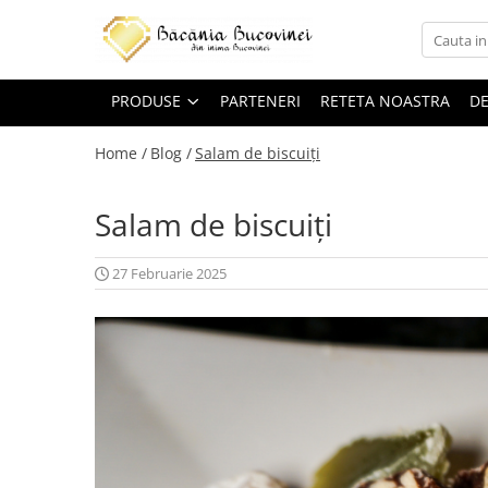
Produse
PRODUSE
PARTENERI
RETETA NOASTRA
DE
Zacusca
Desert
Home /
Blog /
Salam de biscuiți
Muraturi si sosuri
Salam de biscuiți
Sirop
27 Februarie 2025