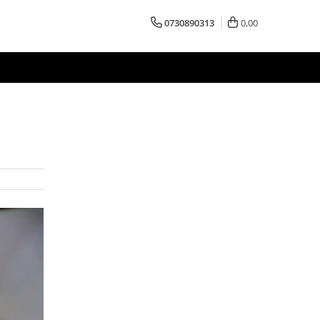
0730890313
0,00