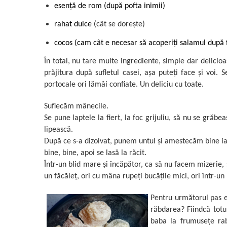
esență de rom (după pofta inimii)
rahat dulce (
cât se dorește)
cocos (cam cât e necesar să acoperiți salamul după
În total, nu tare multe ingrediente, simple dar delicio
prăjitura după sufletul casei, așa puteți face și voi. 
portocale ori lămâi confiate. Un deliciu cu toate.
Suflecăm mânecile.
Se pune laptele la fiert, la foc grijuliu, să nu se gră
lipească.
După ce s-a dizolvat, punem untul și amestecăm bine ia
bine, bine, apoi se lasă la răcit.
Într-un blid mare și încăpător, ca să nu facem mizerie
un făcăleț, ori cu mâna rupeți bucățile mici, ori într-un
Pentru următorul pas e
răbdarea? Fiindcă totul
baba la frumusețe ra