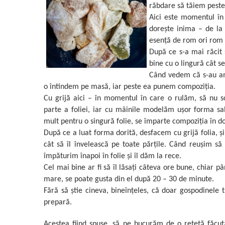
răbdare să tăiem peste 
Aici este momentul în 
dorește inima – de la
esență de rom ori rom 
După ce s-a mai răcit 
bine cu o lingură cât s
Când vedem că s-au ame
o întindem pe masă, iar peste ea punem compoziția.
Cu grijă aici – în momentul în care o rulăm, să nu s
parte a foliei, iar cu mâinile modelăm ușor forma sa
mult pentru o singură folie, se împarte compoziția în d
După ce a luat forma dorită, desfacem cu grijă folia, 
cât să îl învelească pe toate părțile. Când reușim să 
împăturim înapoi în folie și îl dăm la rece.
Cel mai bine ar fi să îl lăsați câteva ore bune, chiar p
mare, se poate gusta din el după 20 – 30 de minute.
Fără să știe cineva, bineînțeles, că doar gospodinele 
prepară.
Acestea fiind spuse, să ne bucurăm de o rețetă făcută