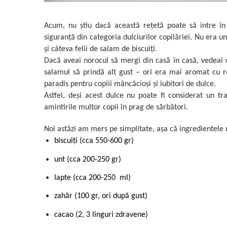
Acum, nu știu dacă această rețetă poate să intre în 
siguranță din categoria dulciurilor copilăriei. Nu era u
și câteva felii de salam de biscuiți.
Dacă aveai norocul să mergi din casă în casă, vedeai c
salamul să prindă alt gust – ori era mai aromat cu ro
paradis pentru copiii mâncăcioși și iubitori de dulce.
Astfel, deși acest dulce nu poate fi considerat un tr
amintirile multor copii în prag de sărbători.
Noi astăzi am mers pe simplitate, așa că ingredientele 
biscuiți (cca 550-600 gr)
unt (cca 200-250 gr)
lapte (cca 200-250 ml)
zahăr (100 gr, ori după gust)
cacao (2, 3 linguri zdravene)