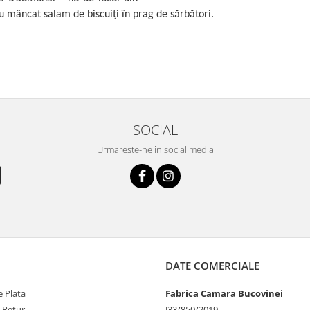
au mâncat salam de biscuiți în prag de sărbători.
SOCIAL
Urmareste-ne in social media
DATE COMERCIALE
 Plata
Fabrica Camara Bucovinei
e Retur
J33/850/2019