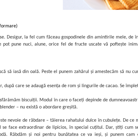
 formare)
ase. Desigur, la fel cum făceau gospodinele din amintirile mele, de î
Se pot pune nuci, alune, orice fel de fructe uscate vă poftește inim
bească să iasă din oală. Peste el punem zahărul și amestecăm să nu c
r, după care se adaugă esența de rom și lingurile de cacao. Se împle
, sfărâmăm biscuiții. Modul în care o faceți depinde de dumneavoastr
 blender – nu există o abordare greșită.
ste nevoie de răbdare – tăierea rahatului dulce în cubulețe. De ce
 se face extraordinar de lipicios, în special cuțitul. Dar, știți cum 
bdă. Răbdăm și noi pentru bunătatea ce va ieși, și punem cam