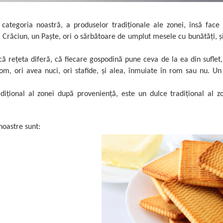
categoria noastră, a produselor tradiționale ale zonei, însă face 
n Crăciun, un Paște, ori o sărbătoare de umplut mesele cu bunătăți, și
ă rețeta diferă, că fiecare gospodină pune ceva de la ea din suflet
m, ori avea nuci, ori stafide, și alea, înmuiate în rom sau nu. Un
adițional al zonei după proveniență, este un dulce tradițional al 
noastre sunt: