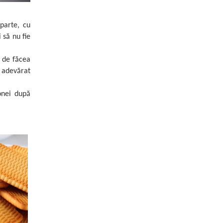
parte, cu
 să nu fie
, de făcea
 adevărat
zonei după