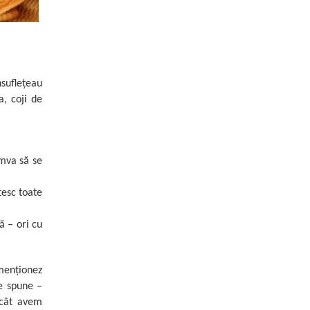
nsuflețeau
a, coji de
umva să se
tesc toate
ă – ori cu
 menționez
se spune –
 cât avem