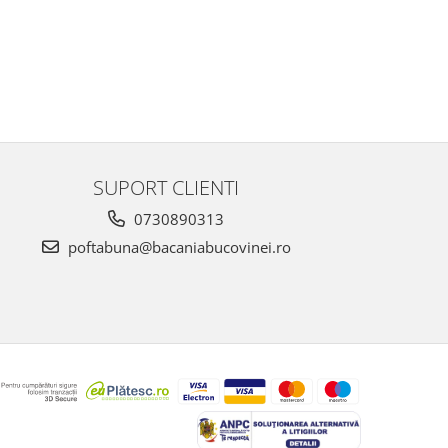
SUPORT CLIENTI
0730890313
poftabuna@bacaniabucovinei.ro