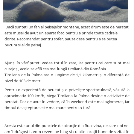
Dacă sunteți un fan al peisajelor montane, acest drum este de neratat,
este musai de avut un aparat foto pentru a prinde toate cadrele
dorite. Recomandat pentru șofer, pauze dese pentru a se putea
bucura și el de peisaj.
Ajunși în vârf puteți vedea totul în zare, iar pentru cei care sunt mai
curajoși, acolo se află cea mai lungă tiroliană din România.
Tiroliana de la Palma are o lungime de 1,1 kilometri şi o diferenţă de
nivel de 103 de metri.
Pentru o experiență de neuitat și o priveliște spectaculoasă, văzută la
aproximativ 100 km/h, Mega Tiroliana la Palma devine o activitate de
neratat. Dar de avut în vedere, că în weekend este mai aglomerat, iar
timpul de așteptare este mai mare pentru o tură.
Acesta este unul din punctele de atracție din Bucovina, de care noi ne-
am îndrăgostit, vom reveni pe blog și cu alte locații bune de vizitat în