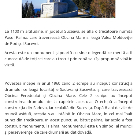
La 1100 m altitudine, in judetul Suceava, se află o trecătoare numită
Pasul Palma, care traversează Obcina Mare si leagă Valea Moldoviței
de Podișul Sucevei.
Acesta este un monument și poartă cu sine o legendă ce merită a fi
cunoscută de toți cei care au trecut prin zonă sau își propun să vină în
vizită.
Povestea începe în anul 1960 când 2 echipe au început construcția
drumului ce leagă localitățile Sadova și Sucevița, și care traversează
Obcina Feredeului și Obcina Mare. Cele 2 echipe au început
construirea drumului de la capetele acestuia. O echipă a început
construcția din Sadova, iar cealaltă din Sucevița. După 8 ani de zile de
muncă asiduă, aceștia s-au intâlnit în Obcina Mare, în cel mai înalt
punct din trecătoare. În acest punct, au bătut palma, iar acolo a fost
construit monumentul Palma. Monumentul este un simbol al muncii
și perseverenței de care drumarii au dat dovadă.