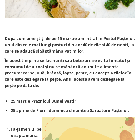
După cum bine știți de pe 15 martie am intrat în Postul Paștelui,
unul din cele mai lungi posturi din an: 40 de zile și 40 de nopți, la
care se adaugă și Săptămâna Patimilor.
În acest timp, nu se fac nunți sau botezuri, se evită fumatul și
consumul de alcool și nu se mănâncă anumite alimente
precum: carne, ouă, brânză, lapte, pește, cu excepția zilelor în
care este dezlegare la pește. Anul acesta avem dezlegare la
pește pe data de:
25 martie Praznicul Bunei Vestiri
25 aprilie de Florii, duminica dinaintea Sărbătorii Paștelui.
Fă-ți meniul pe
o săptămână.