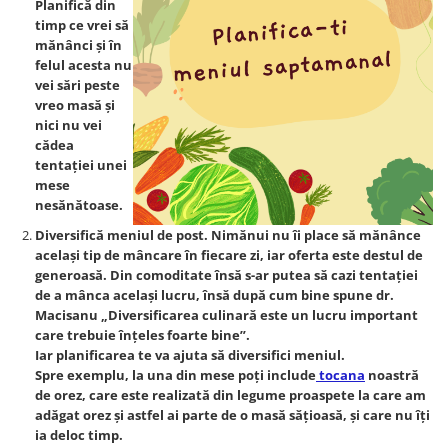
Planifică din
timp ce vrei să
mănânci și în
felul acesta nu
vei sări peste
vreo masă și
nici nu vei
cădea
tentației unei
mese
nesănătoase.
Diversifică meniul de post. Nimănui nu îi place să mănânce
același tip de mâncare în fiecare zi, iar oferta este destul de
generoasă. Din comoditate însă s-ar putea să cazi tentației
de a mânca același lucru, însă după cum bine spune dr.
Macisanu „Diversificarea culinară este un lucru important
care trebuie înțeles foarte bine”.
Iar planificarea te va ajuta să diversifici meniul.
Spre exemplu, la una din mese poți include
tocana
noastră
de orez, care este realizată din legume proaspete la care am
adăgat orez și astfel ai parte de o masă sățioasă, și care nu îți
ia deloc timp.