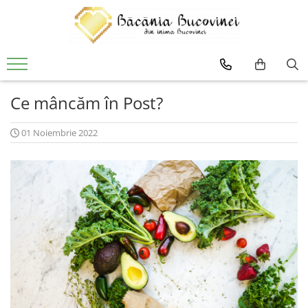
Produse
Zacusca
Desert
Ce mâncăm în Post?
Muraturi si sosuri
01 Noiembrie 2022
Sirop