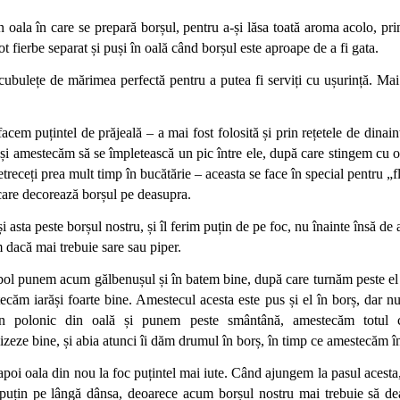
în oala în care se prepară borșul, pentru a-și lăsa toată aroma acolo, prin
ot fierbe separat și puși în oală când borșul este aproape de a fi gata.
n cubulețe de mărimea perfectă pentru a putea fi serviți cu ușurință. Ma
cem puțintel de prăjeală – a mai fost folosită și prin rețetele de dinaint
, și amestecăm să se împletească un pic între ele, după care stingem cu o 
treceți prea mult timp în bucătărie – aceasta se face în special pentru „fl
care decorează borșul pe deasupra.
 asta peste borșul nostru, și îl ferim puțin de pe foc, nu înainte însă de a
dacă mai trebuie sare sau piper.
 bol punem acum gălbenușul și în batem bine, după care turnăm peste el
ecăm iarăși foarte bine. Amestecul acesta este pus și el în borș, dar nu 
n polonic din oală și punem peste smântână, amestecăm totul c
eze bine, și abia atunci îi dăm drumul în borș, în timp ce amestecăm în
oi oala din nou la foc puțintel mai iute. Când ajungem la pasul acesta, 
i puțin pe lângă dânsa, deoarece acum borșul nostru mai trebuie să de