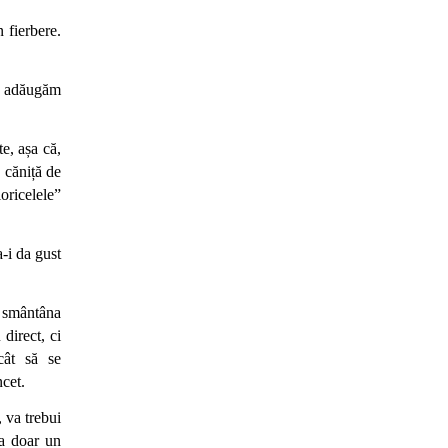
 fierbere. 
i adăugăm 
e, așa că, 
căniță de 
oricelele” 
-i da gust 
 smântâna 
direct, ci 
ât să se 
cet. 
va trebui 
a doar un 