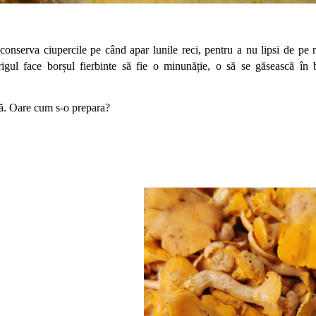
nserva ciupercile pe când apar lunile reci, pentru a nu lipsi de pe m
frigul face borșul fierbinte să fie o minunăție, o să se găsească în bu
ână. Oare cum s-o prepara?