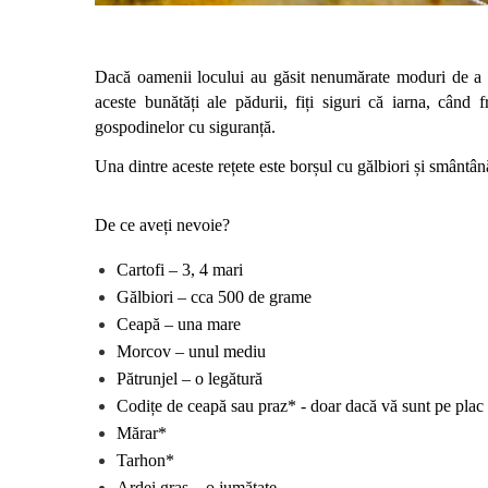
Dacă oamenii locului au găsit nenumărate moduri de a co
aceste bunătăți ale pădurii, fiți siguri că iarna, când 
gospodinelor cu siguranță. 
Una dintre aceste rețete este borșul cu gălbiori și smânt
De ce aveți nevoie?
Cartofi – 3, 4 mari 
Gălbiori – cca 500 de grame
Ceapă – una mare
Morcov – unul mediu 
Pătrunjel – o legătură 
Codițe de ceapă sau praz* - doar dacă vă sunt pe plac
Mărar*
Tarhon*
Ardei gras – o jumătate 