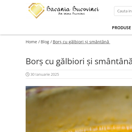
Produse
PRODUSE
Zacusca
Desert
Home /
Blog /
Borș cu gălbiori și smântână
Muraturi si sosuri
Borș cu gălbiori și smântân
Sirop
30 Ianuarie 2025