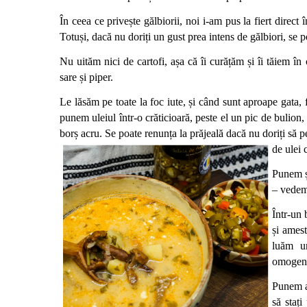
În ceea ce privește gălbiorii, noi i-am pus la fiert direct 
Totuși, dacă nu doriți un gust prea intens de gălbiori, se p
Nu uităm nici de cartofi, așa că îi curățăm și îi tăiem î
sare și piper.
Le lăsăm pe toate la foc iute, și când sunt aproape gata, fa
punem uleiul într-o crăticioară, peste el un pic de bulion
borș acru. Se poate renunța la prăjeală dacă nu doriți să pe
de ulei 
Punem și
– vedem 
Într-un
și amest
luăm u
omogeniz
Punem ap
să staț