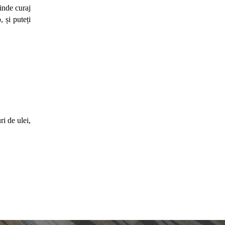
nde curaj 
și puteți 
i de ulei, 