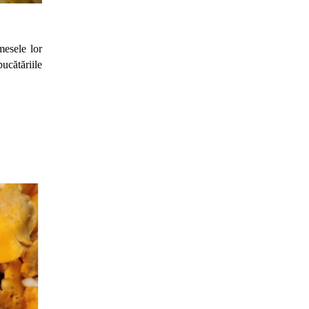
esele lor 
cătăriile 