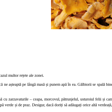
azul multor rețete ale zonei. 
 ne așteaptă pe lângă masă și punem apă în ea. Gălbiorii se spală bine ș
ă cu zarzavaturile – ceapa, morcovul, pătrunjelul, usturoiul felii și cam
ă verde și de praz. Desigur, dacă doriți să adăugați orice altă verdeață,