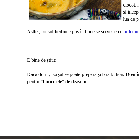
clocot, 
și încep
lua de p
Astfel, borșul fierbinte pus în blide se servește cu 
ardei iu
E bine de știut:
Dacă doriți, borșul se poate prepara și fără bulion. Doar în
pentru "floricelele" de deasupra.