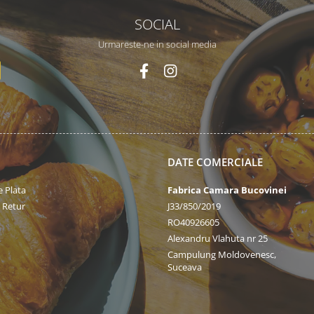
SOCIAL
Urmareste-ne in social media
DATE COMERCIALE
 Plata
Fabrica Camara Bucovinei
e Retur
J33/850/2019
RO40926605
Alexandru Vlahuta nr 25
Campulung Moldovenesc,
Suceava