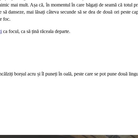
nimic mai mult. Așa că, în momentul în care băgați de seamă că totul pri
e să danseze, mai lăsați câteva secunde să se dea de două ori peste cap, 
e foc. 
ți
 ca focul, ca să țină răceala departe.
călziți borșul acru și îl puneți în oală, peste care se pot pune două lingur