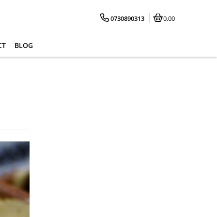
0730890313
0,00
CT
BLOG