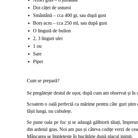
Doi căței de usturoi
Smântână – cca 400 gr, sau după gust
Borș acru – cca 250 ml, sau după gust
O lingură de bulion
2, 3 linguri ulei
1 ou 
Sare 
Piper 
Cum se prepară? 
Se pregătește destul de ușor, după cum am observat și în c
Scoatem o oală perfectă ca mărime pentru câte guri știm că
fâșii lungi, nu cubulețe. 
Se pune oala pe foc și se adaugă gălbiorii tăiați, împreun
din ardeiul gras. Noi am pus și câteva codițe verzi de ceap
Mâncarea se împletește în bucătărie după placul inimii.