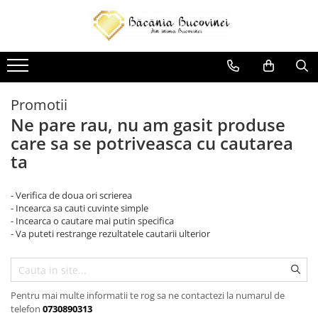
Produse
Zacusca
Desert
Promotii
Ne pare rau, nu am gasit produse
Muraturi si sosuri
care sa se potriveasca cu cautarea
Sirop
ta
- Verifica de doua ori scrierea
- Incearca sa cauti cuvinte simple
- Incearca o cautare mai putin specifica
- Va puteti restrange rezultatele cautarii ulterior
Pentru mai multe informatii te rog sa ne contactezi la numarul de
telefon
0730890313