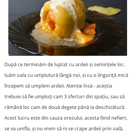
După ce terminăm de luptat cu ardeii și semințele lor,
luăm oala cu umplutură lângă noi, și cu o linguriță mică
începem să umplem ardeii. Atenție însă - aceștia
trebuie să fie umpluți cam 3 sferturi din spațiu, sau să
rămână loc cam de două degete până la deschizătură.
Acest lucru este din cauza orezului, acesta fiind nefiert,
se va umfla, și nu vrem să ni se crape ardeii prin oală,