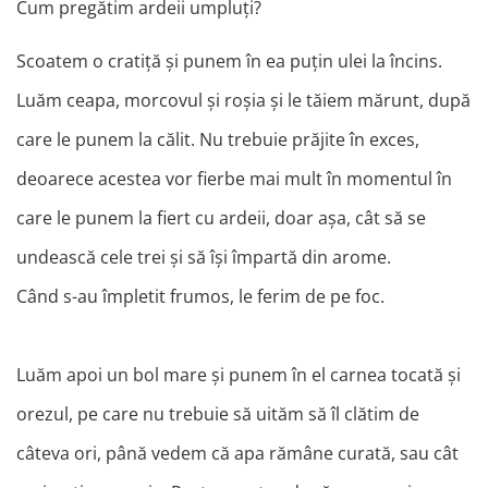
Cum pregătim ardeii umpluți?
Scoatem o cratiță și punem în ea puțin ulei la încins.
Luăm ceapa, morcovul și roșia și le tăiem mărunt, după
care le punem la călit. Nu trebuie prăjite în exces,
deoarece acestea vor fierbe mai mult în momentul în
care le punem la fiert cu ardeii, doar așa, cât să se
undească cele trei și să își împartă din arome.
Când s-au împletit frumos, le ferim de pe foc.
Luăm apoi un bol mare și punem în el carnea tocată și
orezul, pe care nu trebuie să uităm să îl clătim de
câteva ori, până vedem că apa rămâne curată, sau cât