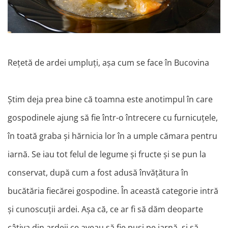
Rețetă de ardei umpluți, așa cum se face în Bucovina
Știm deja prea bine că toamna este anotimpul în care
gospodinele ajung să fie într-o întrecere cu furnicuțele,
în toată graba și hărnicia lor în a umple cămara pentru
iarnă. Se iau tot felul de legume și fructe și se pun la
conservat, după cum a fost adusă învățătura în
bucătăria fiecărei gospodine. În această categorie intră
și cunoscuții ardei. Așa că, ce ar fi să dăm deoparte
câțiva din ardeii ce aveau să fie puși pe iarnă, și să