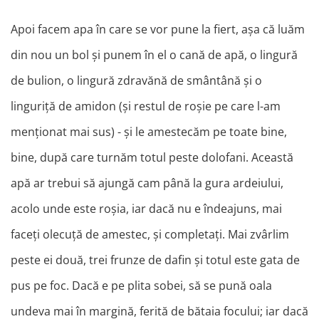
Apoi facem apa în care se vor pune la fiert, așa că luăm
din nou un bol și punem în el o cană de apă, o lingură
de bulion, o lingură zdravănă de smântână și o
linguriță de amidon (și restul de roșie pe care l-am
menționat mai sus) - și le amestecăm pe toate bine,
bine, după care turnăm totul peste dolofani. Această
apă ar trebui să ajungă cam până la gura ardeiului,
acolo unde este roșia, iar dacă nu e îndeajuns, mai
faceți olecuță de amestec, și completați. Mai zvârlim
peste ei două, trei frunze de dafin și totul este gata de
pus pe foc. Dacă e pe plita sobei, să se pună oala
undeva mai în margină, ferită de bătaia focului; iar dacă