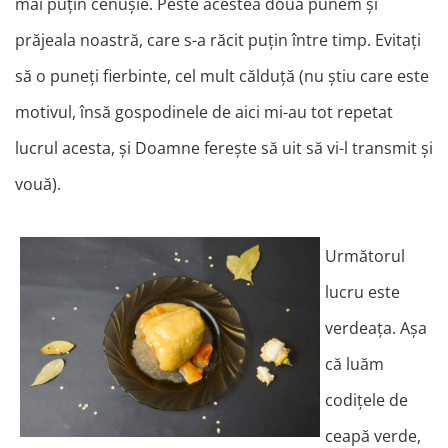
mai puțin cenușie. Peste acestea două punem și
prăjeala noastră, care s-a răcit puțin între timp. Evitați
să o puneți fierbinte, cel mult călduță (nu știu care este
motivul, însă gospodinele de aici mi-au tot repetat
lucrul acesta, și Doamne ferește să uit să vi-l transmit și
vouă).
Următorul
lucru este
verdeața. Așa
că luăm
codițele de
ceapă verde,