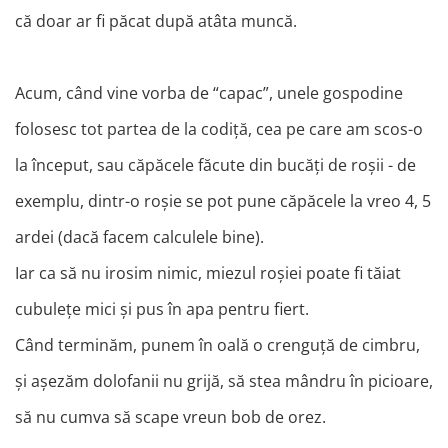
că doar ar fi păcat după atâta muncă.
Acum, când vine vorba de “capac”, unele gospodine
folosesc tot partea de la codiță, cea pe care am scos-o
la început, sau căpăcele făcute din bucăți de roșii - de
exemplu, dintr-o roșie se pot pune căpăcele la vreo 4, 5
ardei (dacă facem calculele bine).
Iar ca să nu irosim nimic, miezul roșiei poate fi tăiat
cubulețe mici și pus în apa pentru fiert.
Când terminăm, punem în oală o crenguță de cimbru,
și așezăm dolofanii nu grijă, să stea mândru în picioare,
să nu cumva să scape vreun bob de orez.