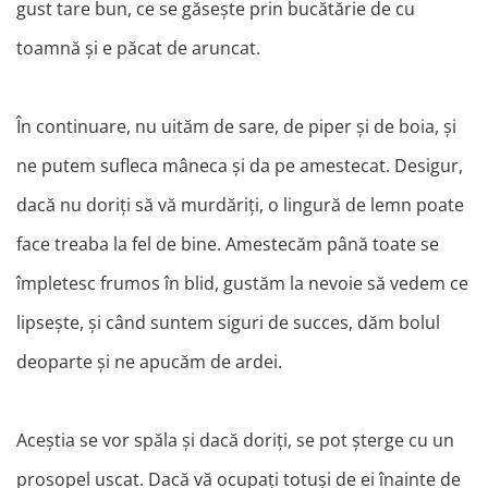
gust tare bun, ce se găsește prin bucătărie de cu
toamnă și e păcat de aruncat.
În continuare, nu uităm de sare, de piper și de boia, și
ne putem sufleca mâneca și da pe amestecat. Desigur,
dacă nu doriți să vă murdăriți, o lingură de lemn poate
face treaba la fel de bine. Amestecăm până toate se
împletesc frumos în blid, gustăm la nevoie să vedem ce
lipsește, și când suntem siguri de succes, dăm bolul
deoparte și ne apucăm de ardei.
Aceștia se vor spăla și dacă doriți, se pot șterge cu un
prosopel uscat. Dacă vă ocupați totuși de ei înainte de