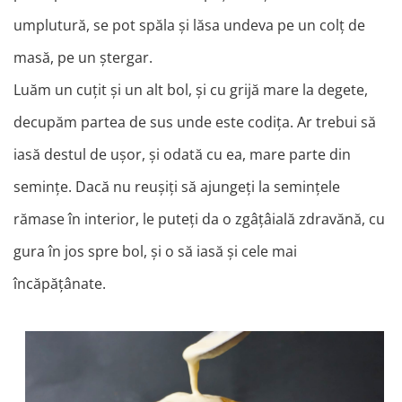
umplutură, se pot spăla și lăsa undeva pe un colț de
masă, pe un ștergar.
Luăm un cuțit și un alt bol, și cu grijă mare la degete,
decupăm partea de sus unde este codița. Ar trebui să
iasă destul de ușor, și odată cu ea, mare parte din
semințe. Dacă nu reușiți să ajungeți la semințele
rămase în interior, le puteți da o zgâțâială zdravănă, cu
gura în jos spre bol, și o să iasă și cele mai
încăpățânate.