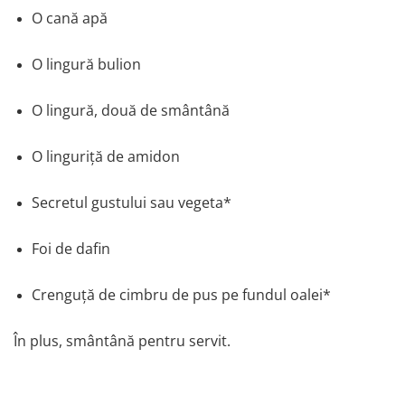
O cană apă
O lingură bulion
O lingură, două de smântână
O linguriță de amidon
Secretul gustului sau vegeta*
Foi de dafin
Crenguță de cimbru de pus pe fundul oalei*
În plus, smântână pentru servit.